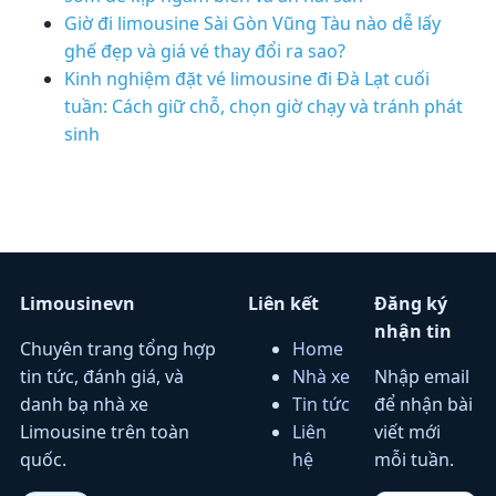
Giờ đi limousine Sài Gòn Vũng Tàu nào dễ lấy
ghế đẹp và giá vé thay đổi ra sao?
Kinh nghiệm đặt vé limousine đi Đà Lạt cuối
tuần: Cách giữ chỗ, chọn giờ chạy và tránh phát
sinh
Limousinevn
Liên kết
Đăng ký
nhận tin
Chuyên trang tổng hợp
Home
tin tức, đánh giá, và
Nhà xe
Nhập email
danh bạ nhà xe
Tin tức
để nhận bài
Limousine trên toàn
Liên
viết mới
quốc.
hệ
mỗi tuần.