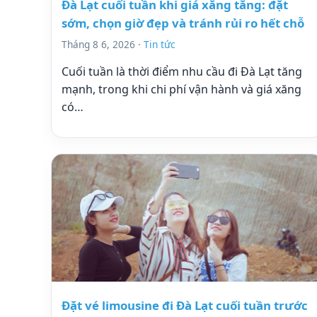
Đà Lạt cuối tuần khi giá xăng tăng: đặt
sớm, chọn giờ đẹp và tránh rủi ro hết chỗ
Tháng 8 6, 2026 ·
Tin tức
Cuối tuần là thời điểm nhu cầu đi Đà Lạt tăng
mạnh, trong khi chi phí vận hành và giá xăng
có…
Đặt vé limousine đi Đà Lạt cuối tuần trước