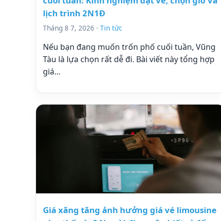
cuối tuần: Kinh nghiệm đặt vé, chọn giờ và
lịch trình 2N1Đ
Tháng 8 7, 2026 ·
Tin tức
Nếu bạn đang muốn trốn phố cuối tuần, Vũng
Tàu là lựa chọn rất dễ đi. Bài viết này tổng hợp
giá…
Giá xăng tăng ảnh hưởng giá vé limousine