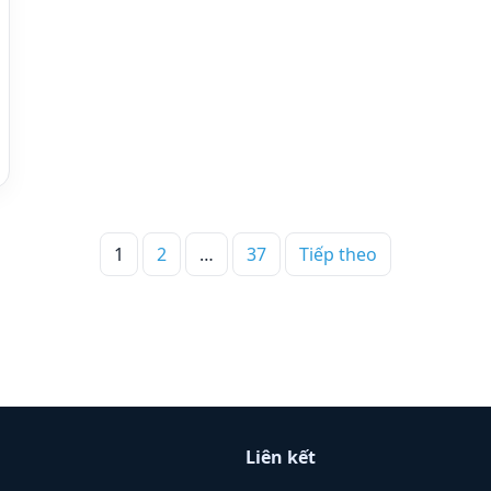
Phân
trang
1
2
…
37
Tiếp theo
bài
viết
Liên kết