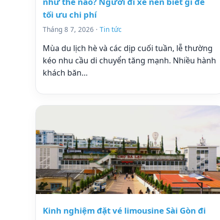
như thế nào? Người đi xe nên biết gì để
tối ưu chi phí
Tháng 8 7, 2026 ·
Tin tức
Mùa du lịch hè và các dịp cuối tuần, lễ thường
kéo nhu cầu di chuyển tăng mạnh. Nhiều hành
khách băn…
Kinh nghiệm đặt vé limousine Sài Gòn đi