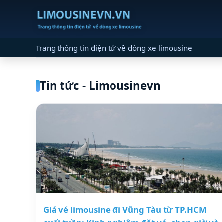
Trang thông tin điện tử về dòng xe limousine
Tin tức - Limousinevn
Giá vé limousine đi Vũng Tàu từ TP.HCM