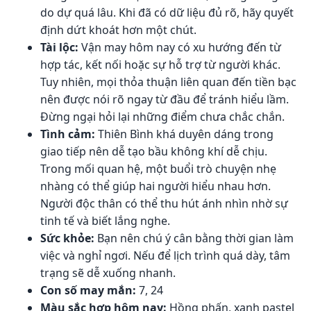
do dự quá lâu. Khi đã có dữ liệu đủ rõ, hãy quyết
định dứt khoát hơn một chút.
Tài lộc:
Vận may hôm nay có xu hướng đến từ
hợp tác, kết nối hoặc sự hỗ trợ từ người khác.
Tuy nhiên, mọi thỏa thuận liên quan đến tiền bạc
nên được nói rõ ngay từ đầu để tránh hiểu lầm.
Đừng ngại hỏi lại những điểm chưa chắc chắn.
Tình cảm:
Thiên Bình khá duyên dáng trong
giao tiếp nên dễ tạo bầu không khí dễ chịu.
Trong mối quan hệ, một buổi trò chuyện nhẹ
nhàng có thể giúp hai người hiểu nhau hơn.
Người độc thân có thể thu hút ánh nhìn nhờ sự
tinh tế và biết lắng nghe.
Sức khỏe:
Bạn nên chú ý cân bằng thời gian làm
việc và nghỉ ngơi. Nếu để lịch trình quá dày, tâm
trạng sẽ dễ xuống nhanh.
Con số may mắn:
7, 24
Màu sắc hợp hôm nay:
Hồng phấn, xanh pastel