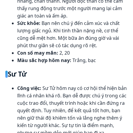
nhàng, chân thành. Người độc thân có thể cảm
thấy rung động trước một người mang lại cảm
giác an toàn và ấm áp.
Sức khỏe:
Bạn nên chú ý đến cảm xúc và chất
lượng giấc ngủ. Khi tinh thần nặng nề, cơ thể
cũng dễ mệt hơn. Một bữa ăn đúng giờ và vài
phút thư giãn sẽ có tác dụng rõ rệt.
Con số may mắn:
2, 20
Màu sắc hợp hôm nay:
Trắng, bạc
Sư Tử
Công việc:
Sư Tử hôm nay có cơ hội thể hiện bản
lĩnh cá nhân khá rõ. Bạn dễ được chú ý trong các
cuộc trao đổi, thuyết trình hoặc khi cần đứng ra
quyết định. Tuy nhiên, để kết quả tốt hơn, bạn
nên giữ thái độ khiêm tốn và lắng nghe thêm ý
kiến từ người khác. Sự tự tin là điểm mạnh,
nhưng sự mềm dẻo mới giúp bạn đi xa.