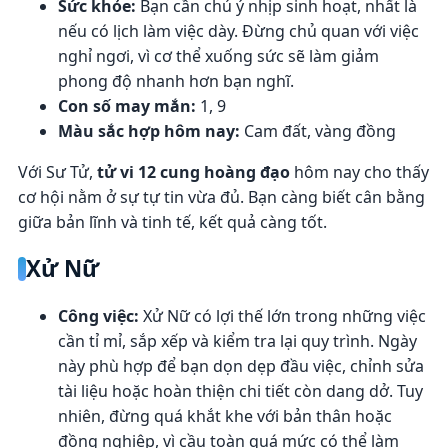
Sức khỏe:
Bạn cần chú ý nhịp sinh hoạt, nhất là
nếu có lịch làm việc dày. Đừng chủ quan với việc
nghỉ ngơi, vì cơ thể xuống sức sẽ làm giảm
phong độ nhanh hơn bạn nghĩ.
Con số may mắn:
1, 9
Màu sắc hợp hôm nay:
Cam đất, vàng đồng
Với Sư Tử,
tử vi 12 cung hoàng đạo
hôm nay cho thấy
cơ hội nằm ở sự tự tin vừa đủ. Bạn càng biết cân bằng
giữa bản lĩnh và tinh tế, kết quả càng tốt.
Xử Nữ
Công việc:
Xử Nữ có lợi thế lớn trong những việc
cần tỉ mỉ, sắp xếp và kiểm tra lại quy trình. Ngày
này phù hợp để bạn dọn dẹp đầu việc, chỉnh sửa
tài liệu hoặc hoàn thiện chi tiết còn dang dở. Tuy
nhiên, đừng quá khắt khe với bản thân hoặc
đồng nghiệp, vì cầu toàn quá mức có thể làm