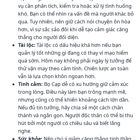
vụ cần phân tích, kiểm tra hoặc xử lý tình huống
khó. Bạn có thể nhìn ra vấn đề mà người khác bỏ
qua. Tuy nhiên, nên giữ cách nói chuyện ôn hòa
hơn, vì sự sắc sảo đôi khi dễ tạo cảm giác căng
thẳng cho người đối diện.
Tài lộc:
Tài lộc có dấu hiệu khá hơn nếu bạn
quản lý tốt những gì đang có thay vì mạo hiểm
quá sớm. Hôm nay không phải ngày lý tưởng để
thử vận may theo cảm tính. Chiến lược an toàn
vẫn là lựa chọn khôn ngoan hơn.
Tình cảm:
Bọ Cạp dễ có xu hướng giữ cảm xúc
trong lòng. Điều này làm bạn trông mạnh mẽ,
nhưng cũng có thể khiến khoảng cách lớn dần.
Nếu đủ tin tưởng, hãy chia sẻ một cách chân
thành và ngắn gọn. Người độc thân có thể bị thu
hút bởi một người có chiều sâu và biết lắng
nghe.
Sức khỏe:
Nên chú ý giảm căng thẳng tinh thần.