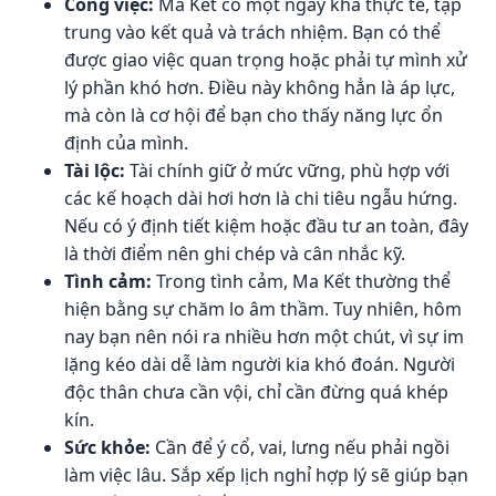
Công việc:
Ma Kết có một ngày khá thực tế, tập
trung vào kết quả và trách nhiệm. Bạn có thể
được giao việc quan trọng hoặc phải tự mình xử
lý phần khó hơn. Điều này không hẳn là áp lực,
mà còn là cơ hội để bạn cho thấy năng lực ổn
định của mình.
Tài lộc:
Tài chính giữ ở mức vững, phù hợp với
các kế hoạch dài hơi hơn là chi tiêu ngẫu hứng.
Nếu có ý định tiết kiệm hoặc đầu tư an toàn, đây
là thời điểm nên ghi chép và cân nhắc kỹ.
Tình cảm:
Trong tình cảm, Ma Kết thường thể
hiện bằng sự chăm lo âm thầm. Tuy nhiên, hôm
nay bạn nên nói ra nhiều hơn một chút, vì sự im
lặng kéo dài dễ làm người kia khó đoán. Người
độc thân chưa cần vội, chỉ cần đừng quá khép
kín.
Sức khỏe:
Cần để ý cổ, vai, lưng nếu phải ngồi
làm việc lâu. Sắp xếp lịch nghỉ hợp lý sẽ giúp bạn