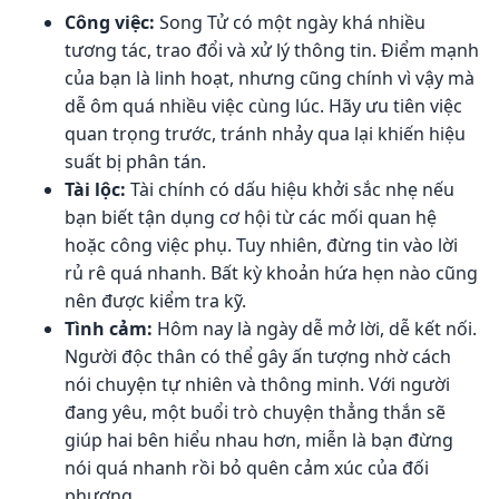
Công việc:
Song Tử có một ngày khá nhiều
tương tác, trao đổi và xử lý thông tin. Điểm mạnh
của bạn là linh hoạt, nhưng cũng chính vì vậy mà
dễ ôm quá nhiều việc cùng lúc. Hãy ưu tiên việc
quan trọng trước, tránh nhảy qua lại khiến hiệu
suất bị phân tán.
Tài lộc:
Tài chính có dấu hiệu khởi sắc nhẹ nếu
bạn biết tận dụng cơ hội từ các mối quan hệ
hoặc công việc phụ. Tuy nhiên, đừng tin vào lời
rủ rê quá nhanh. Bất kỳ khoản hứa hẹn nào cũng
nên được kiểm tra kỹ.
Tình cảm:
Hôm nay là ngày dễ mở lời, dễ kết nối.
Người độc thân có thể gây ấn tượng nhờ cách
nói chuyện tự nhiên và thông minh. Với người
đang yêu, một buổi trò chuyện thẳng thắn sẽ
giúp hai bên hiểu nhau hơn, miễn là bạn đừng
nói quá nhanh rồi bỏ quên cảm xúc của đối
phương.