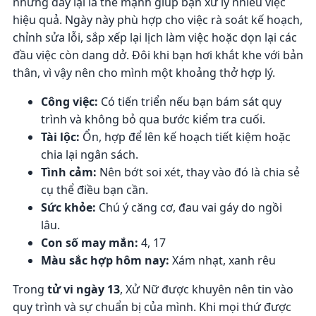
nhưng đây lại là thế mạnh giúp bạn xử lý nhiều việc
hiệu quả. Ngày này phù hợp cho việc rà soát kế hoạch,
chỉnh sửa lỗi, sắp xếp lại lịch làm việc hoặc dọn lại các
đầu việc còn dang dở. Đôi khi bạn hơi khắt khe với bản
thân, vì vậy nên cho mình một khoảng thở hợp lý.
Công việc:
Có tiến triển nếu bạn bám sát quy
trình và không bỏ qua bước kiểm tra cuối.
Tài lộc:
Ổn, hợp để lên kế hoạch tiết kiệm hoặc
chia lại ngân sách.
Tình cảm:
Nên bớt soi xét, thay vào đó là chia sẻ
cụ thể điều bạn cần.
Sức khỏe:
Chú ý căng cơ, đau vai gáy do ngồi
lâu.
Con số may mắn:
4, 17
Màu sắc hợp hôm nay:
Xám nhạt, xanh rêu
Trong
tử vi ngày 13
, Xử Nữ được khuyên nên tin vào
quy trình và sự chuẩn bị của mình. Khi mọi thứ được