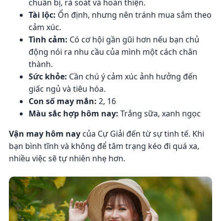
chuẩn bị, rà soát và hoàn thiện.
Tài lộc:
Ổn định, nhưng nên tránh mua sắm theo
cảm xúc.
Tình cảm:
Có cơ hội gần gũi hơn nếu bạn chủ
động nói ra nhu cầu của mình một cách chân
thành.
Sức khỏe:
Cần chú ý cảm xúc ảnh hưởng đến
giấc ngủ và tiêu hóa.
Con số may mắn:
2, 16
Màu sắc hợp hôm nay:
Trắng sữa, xanh ngọc
Vận may hôm nay
của Cự Giải đến từ sự tinh tế. Khi
bạn bình tĩnh và không để tâm trạng kéo đi quá xa,
nhiều việc sẽ tự nhiên nhẹ hơn.