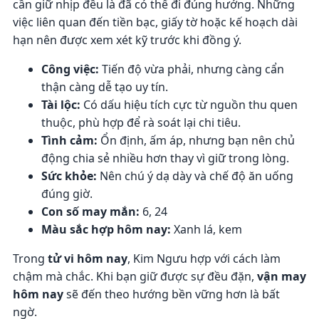
cần giữ nhịp đều là đã có thể đi đúng hướng. Những
việc liên quan đến tiền bạc, giấy tờ hoặc kế hoạch dài
hạn nên được xem xét kỹ trước khi đồng ý.
Công việc:
Tiến độ vừa phải, nhưng càng cẩn
thận càng dễ tạo uy tín.
Tài lộc:
Có dấu hiệu tích cực từ nguồn thu quen
thuộc, phù hợp để rà soát lại chi tiêu.
Tình cảm:
Ổn định, ấm áp, nhưng bạn nên chủ
động chia sẻ nhiều hơn thay vì giữ trong lòng.
Sức khỏe:
Nên chú ý dạ dày và chế độ ăn uống
đúng giờ.
Con số may mắn:
6, 24
Màu sắc hợp hôm nay:
Xanh lá, kem
Trong
tử vi hôm nay
, Kim Ngưu hợp với cách làm
chậm mà chắc. Khi bạn giữ được sự đều đặn,
vận may
hôm nay
sẽ đến theo hướng bền vững hơn là bất
ngờ.