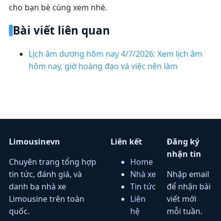
cho bạn bè cùng xem nhé.
Bài viết liên quan
Lịch âm dương hôm nay 4/7/2026: Xem lịch âm
hôm nay, giờ hoàng đạo và việc nên làm
Limousinevn
Liên kết
Đăng ký
nhận tin
Chuyên trang tổng hợp
Home
tin tức, đánh giá, và
Nhà xe
Nhập email
danh bạ nhà xe
Tin tức
để nhận bài
Limousine trên toàn
Liên
viết mới
quốc.
hệ
mỗi tuần.