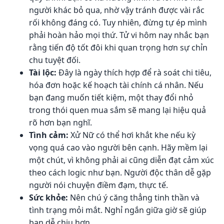
người khác bỏ qua, nhờ vậy tránh được vài rắc
rối không đáng có. Tuy nhiên, đừng tự ép mình
phải hoàn hảo mọi thứ. Tử vi hôm nay nhắc bạn
rằng tiến độ tốt đôi khi quan trọng hơn sự chỉn
chu tuyệt đối.
Tài lộc:
Đây là ngày thích hợp để rà soát chi tiêu,
hóa đơn hoặc kế hoạch tài chính cá nhân. Nếu
bạn đang muốn tiết kiệm, một thay đổi nhỏ
trong thói quen mua sắm sẽ mang lại hiệu quả
rõ hơn bạn nghĩ.
Tình cảm:
Xử Nữ có thể hơi khắt khe nếu kỳ
vọng quá cao vào người bên cạnh. Hãy mềm lại
một chút, vì không phải ai cũng diễn đạt cảm xúc
theo cách logic như bạn. Người độc thân dễ gặp
người nói chuyện điềm đạm, thực tế.
Sức khỏe:
Nên chú ý căng thẳng tinh thần và
tình trạng mỏi mắt. Nghỉ ngắn giữa giờ sẽ giúp
bạn dễ chịu hơn.