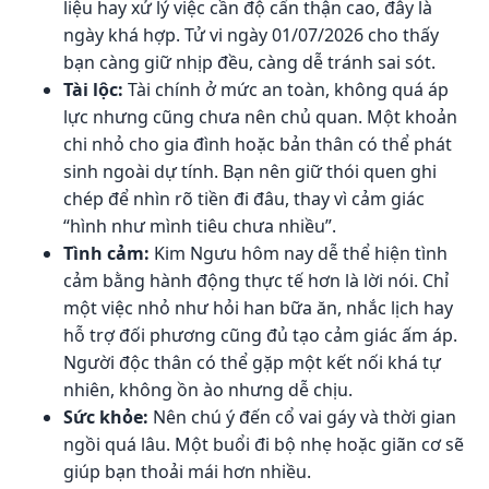
liệu hay xử lý việc cần độ cẩn thận cao, đây là
ngày khá hợp. Tử vi ngày 01/07/2026 cho thấy
bạn càng giữ nhịp đều, càng dễ tránh sai sót.
Tài lộc:
Tài chính ở mức an toàn, không quá áp
lực nhưng cũng chưa nên chủ quan. Một khoản
chi nhỏ cho gia đình hoặc bản thân có thể phát
sinh ngoài dự tính. Bạn nên giữ thói quen ghi
chép để nhìn rõ tiền đi đâu, thay vì cảm giác
“hình như mình tiêu chưa nhiều”.
Tình cảm:
Kim Ngưu hôm nay dễ thể hiện tình
cảm bằng hành động thực tế hơn là lời nói. Chỉ
một việc nhỏ như hỏi han bữa ăn, nhắc lịch hay
hỗ trợ đối phương cũng đủ tạo cảm giác ấm áp.
Người độc thân có thể gặp một kết nối khá tự
nhiên, không ồn ào nhưng dễ chịu.
Sức khỏe:
Nên chú ý đến cổ vai gáy và thời gian
ngồi quá lâu. Một buổi đi bộ nhẹ hoặc giãn cơ sẽ
giúp bạn thoải mái hơn nhiều.