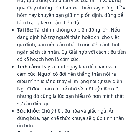
Hãy tập trung vào phần việc của mình và đừng
quá để ý những lời nhận xét thiếu xây dựng. Tử vi
hôm nay khuyên bạn giữ nhịp ổn định, đừng để
tâm trạng kéo chậm tiến độ.
Tài lộc:
Tài chính không có biến động lớn. Nếu
đang định hỗ trợ người thân hoặc chi cho việc
gia đình, bạn nên cân nhắc trước để tránh hụt
ngân sách cá nhân. Cự Giải hợp với cách tiêu tiền
có kế hoạch hơn là cảm xúc.
Tình cảm:
Đây là một ngày khá dễ chạm vào
cảm xúc. Người có đôi nên thẳng thắn nói ra
điều mình lo lắng thay vì im lặng rồi tự suy diễn.
Người độc thân có thể nhớ về một kỷ niệm cũ,
nhưng đó cũng là lúc bạn hiểu rõ hơn mình thật
sự cần điều gì.
Sức khỏe:
Chú ý hệ tiêu hóa và giấc ngủ. Ăn
đúng bữa, hạn chế thức khuya sẽ giúp tinh thần
ổn hơn.