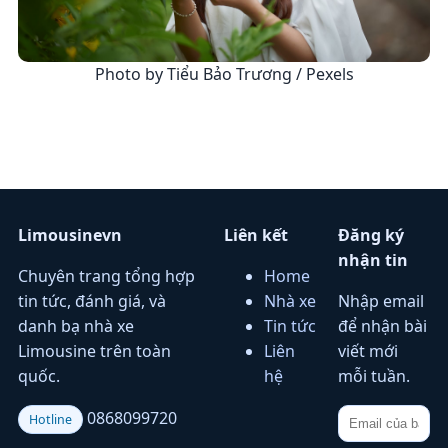
Photo by Tiểu Bảo Trương / Pexels
Limousinevn
Liên kết
Đăng ký
nhận tin
Chuyên trang tổng hợp
Home
tin tức, đánh giá, và
Nhà xe
Nhập email
danh bạ nhà xe
Tin tức
để nhận bài
Limousine trên toàn
Liên
viết mới
quốc.
hệ
mỗi tuần.
0868099720
Hotline