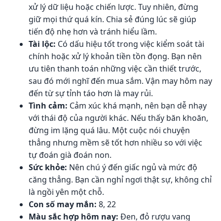
xử lý dữ liệu hoặc chiến lược. Tuy nhiên, đừng
giữ mọi thứ quá kín. Chia sẻ đúng lúc sẽ giúp
tiến độ nhẹ hơn và tránh hiểu lầm.
Tài lộc:
Có dấu hiệu tốt trong việc kiểm soát tài
chính hoặc xử lý khoản tiền tồn đọng. Bạn nên
ưu tiên thanh toán những việc cần thiết trước,
sau đó mới nghĩ đến mua sắm. Vận may hôm nay
đến từ sự tỉnh táo hơn là may rủi.
Tình cảm:
Cảm xúc khá mạnh, nên bạn dễ nhạy
với thái độ của người khác. Nếu thấy băn khoăn,
đừng im lặng quá lâu. Một cuộc nói chuyện
thẳng nhưng mềm sẽ tốt hơn nhiều so với việc
tự đoán già đoán non.
Sức khỏe:
Nên chú ý đến giấc ngủ và mức độ
căng thẳng. Bạn cần nghỉ ngơi thật sự, không chỉ
là ngồi yên một chỗ.
Con số may mắn:
8, 22
Màu sắc hợp hôm nay:
Đen, đỏ rượu vang