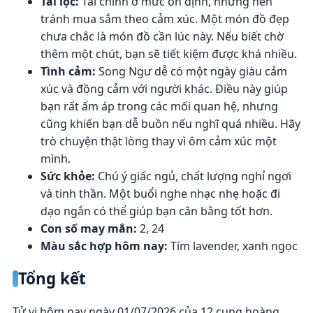
Tài lộc:
Tài chính ở mức ổn định, nhưng nên
tránh mua sắm theo cảm xúc. Một món đồ đẹp
chưa chắc là món đồ cần lúc này. Nếu biết chờ
thêm một chút, bạn sẽ tiết kiệm được khá nhiều.
Tình cảm:
Song Ngư dễ có một ngày giàu cảm
xúc và đồng cảm với người khác. Điều này giúp
bạn rất ấm áp trong các mối quan hệ, nhưng
cũng khiến bạn dễ buồn nếu nghĩ quá nhiều. Hãy
trò chuyện thật lòng thay vì ôm cảm xúc một
mình.
Sức khỏe:
Chú ý giấc ngủ, chất lượng nghỉ ngơi
và tinh thần. Một buổi nghe nhạc nhẹ hoặc đi
dạo ngắn có thể giúp bạn cân bằng tốt hơn.
Con số may mắn:
2, 24
Màu sắc hợp hôm nay:
Tím lavender, xanh ngọc
Tổng kết
Tử vi hôm nay ngày 01/07/2026 của 12 cung hoàng