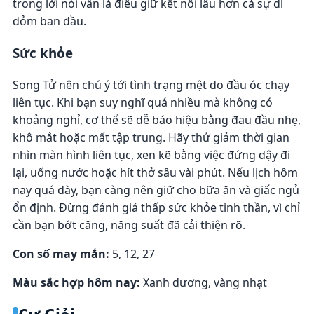
trong lời nói vẫn là điều giữ kết nối lâu hơn cả sự dí
dỏm ban đầu.
Sức khỏe
Song Tử nên chú ý tới tình trạng mệt do đầu óc chạy
liên tục. Khi bạn suy nghĩ quá nhiều mà không có
khoảng nghỉ, cơ thể sẽ dễ báo hiệu bằng đau đầu nhẹ,
khô mắt hoặc mất tập trung. Hãy thử giảm thời gian
nhìn màn hình liên tục, xen kẽ bằng việc đứng dậy đi
lại, uống nước hoặc hít thở sâu vài phút. Nếu lịch hôm
nay quá dày, bạn càng nên giữ cho bữa ăn và giấc ngủ
ổn định. Đừng đánh giá thấp sức khỏe tinh thần, vì chỉ
cần bạn bớt căng, năng suất đã cải thiện rõ.
Con số may mắn:
5, 12, 27
Màu sắc hợp hôm nay:
Xanh dương, vàng nhạt