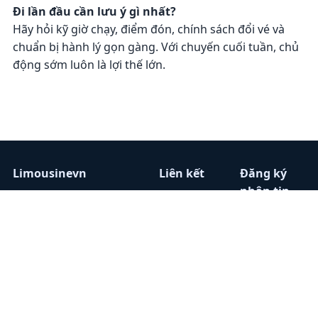
Đi lần đầu cần lưu ý gì nhất?
Hãy hỏi kỹ giờ chạy, điểm đón, chính sách đổi vé và
chuẩn bị hành lý gọn gàng. Với chuyến cuối tuần, chủ
động sớm luôn là lợi thế lớn.
Limousinevn
Liên kết
Đăng ký
nhận tin
Chuyên trang tổng hợp
Home
tin tức, đánh giá, và
Nhà xe
Nhập email
danh bạ nhà xe
Tin tức
để nhận bài
Limousine trên toàn
Liên
viết mới
quốc.
hệ
mỗi tuần.
0868099720
Hotline