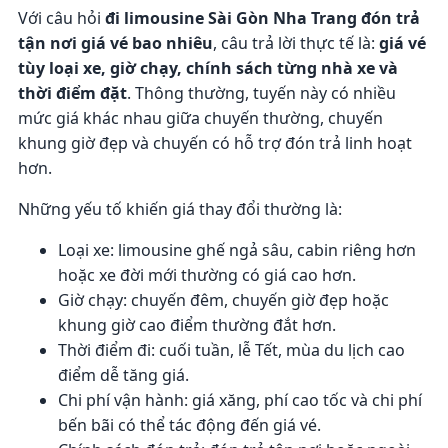
Với câu hỏi
đi limousine Sài Gòn Nha Trang đón trả
tận nơi giá vé bao nhiêu
, câu trả lời thực tế là:
giá vé
tùy loại xe, giờ chạy, chính sách từng nhà xe và
thời điểm đặt
. Thông thường, tuyến này có nhiều
mức giá khác nhau giữa chuyến thường, chuyến
khung giờ đẹp và chuyến có hỗ trợ đón trả linh hoạt
hơn.
Những yếu tố khiến giá thay đổi thường là:
Loại xe: limousine ghế ngả sâu, cabin riêng hơn
hoặc xe đời mới thường có giá cao hơn.
Giờ chạy: chuyến đêm, chuyến giờ đẹp hoặc
khung giờ cao điểm thường đắt hơn.
Thời điểm đi: cuối tuần, lễ Tết, mùa du lịch cao
điểm dễ tăng giá.
Chi phí vận hành: giá xăng, phí cao tốc và chi phí
bến bãi có thể tác động đến giá vé.