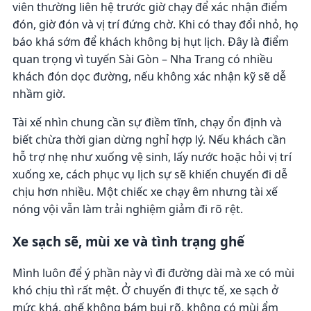
viên thường liên hệ trước giờ chạy để xác nhận điểm
đón, giờ đón và vị trí đứng chờ. Khi có thay đổi nhỏ, họ
báo khá sớm để khách không bị hụt lịch. Đây là điểm
quan trọng vì tuyến Sài Gòn – Nha Trang có nhiều
khách đón dọc đường, nếu không xác nhận kỹ sẽ dễ
nhầm giờ.
Tài xế nhìn chung cần sự điềm tĩnh, chạy ổn định và
biết chừa thời gian dừng nghỉ hợp lý. Nếu khách cần
hỗ trợ nhẹ như xuống vệ sinh, lấy nước hoặc hỏi vị trí
xuống xe, cách phục vụ lịch sự sẽ khiến chuyến đi dễ
chịu hơn nhiều. Một chiếc xe chạy êm nhưng tài xế
nóng vội vẫn làm trải nghiệm giảm đi rõ rệt.
Xe sạch sẽ, mùi xe và tình trạng ghế
Mình luôn để ý phần này vì đi đường dài mà xe có mùi
khó chịu thì rất mệt. Ở chuyến đi thực tế, xe sạch ở
mức khá, ghế không bám bụi rõ, không có mùi ẩm