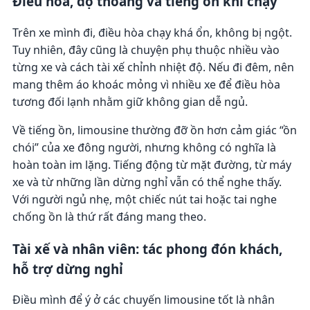
Điều hòa, độ thoáng và tiếng ồn khi chạy
Trên xe mình đi, điều hòa chạy khá ổn, không bị ngột.
Tuy nhiên, đây cũng là chuyện phụ thuộc nhiều vào
từng xe và cách tài xế chỉnh nhiệt độ. Nếu đi đêm, nên
mang thêm áo khoác mỏng vì nhiều xe để điều hòa
tương đối lạnh nhằm giữ không gian dễ ngủ.
Về tiếng ồn, limousine thường đỡ ồn hơn cảm giác “ồn
chói” của xe đông người, nhưng không có nghĩa là
hoàn toàn im lặng. Tiếng động từ mặt đường, từ máy
xe và từ những lần dừng nghỉ vẫn có thể nghe thấy.
Với người ngủ nhẹ, một chiếc nút tai hoặc tai nghe
chống ồn là thứ rất đáng mang theo.
Tài xế và nhân viên: tác phong đón khách,
hỗ trợ dừng nghỉ
Điều mình để ý ở các chuyến limousine tốt là nhân