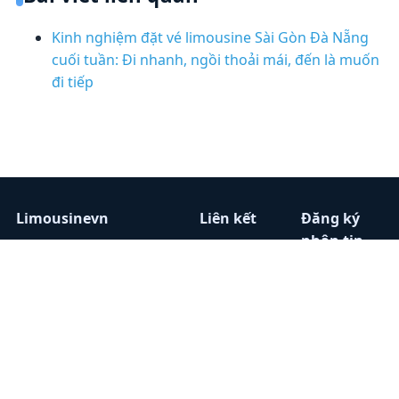
Kinh nghiệm đặt vé limousine Sài Gòn Đà Nẵng
cuối tuần: Đi nhanh, ngồi thoải mái, đến là muốn
đi tiếp
Limousinevn
Liên kết
Đăng ký
nhận tin
Chuyên trang tổng hợp
Home
tin tức, đánh giá, và
Nhà xe
Nhập email
danh bạ nhà xe
Tin tức
để nhận bài
Limousine trên toàn
Liên
viết mới
quốc.
hệ
mỗi tuần.
0868099720
Hotline