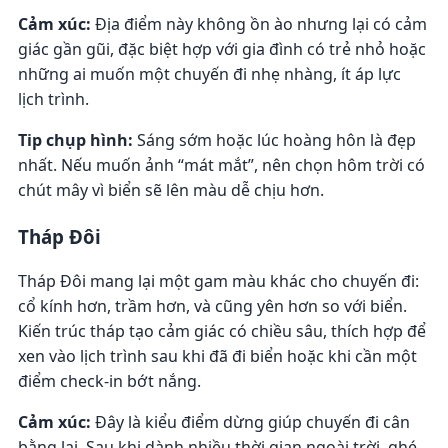
Cảm xúc:
Địa điểm này không ồn ào nhưng lại có cảm
giác gần gũi, đặc biệt hợp với gia đình có trẻ nhỏ hoặc
những ai muốn một chuyến đi nhẹ nhàng, ít áp lực
lịch trình.
Tip chụp hình:
Sáng sớm hoặc lúc hoàng hôn là đẹp
nhất. Nếu muốn ảnh “mát mắt”, nên chọn hôm trời có
chút mây vì biển sẽ lên màu dễ chịu hơn.
Tháp Đôi
Tháp Đôi mang lại một gam màu khác cho chuyến đi:
cổ kính hơn, trầm hơn, và cũng yên hơn so với biển.
Kiến trúc tháp tạo cảm giác có chiều sâu, thích hợp để
xen vào lịch trình sau khi đã đi biển hoặc khi cần một
điểm check-in bớt nắng.
Cảm xúc:
Đây là kiểu điểm dừng giúp chuyến đi cân
bằng lại. Sau khi dành nhiều thời gian ngoài trời, ghé