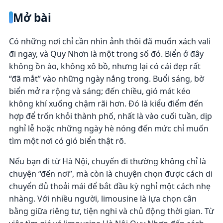
Mở bài
Có những nơi chỉ cần nhìn ảnh thôi đã muốn xách vali
đi ngay, và Quy Nhơn là một trong số đó. Biển ở đây
không ồn ào, không xô bồ, nhưng lại có cái đẹp rất
“đã mắt” vào những ngày nắng trong. Buổi sáng, bờ
biển mở ra rộng và sáng; đến chiều, gió mát kéo
không khí xuống chậm rãi hơn. Đó là kiểu điểm đến
hợp để trốn khỏi thành phố, nhất là vào cuối tuần, dịp
nghỉ lễ hoặc những ngày hè nóng đến mức chỉ muốn
tìm một nơi có gió biển thật rõ.
Nếu bạn đi từ Hà Nội, chuyến đi thường không chỉ là
chuyện “đến nơi”, mà còn là chuyện chọn được cách di
chuyển đủ thoải mái để bắt đầu kỳ nghỉ một cách nhẹ
nhàng. Với nhiều người, limousine là lựa chọn cân
bằng giữa riêng tư, tiện nghi và chủ động thời gian. Từ