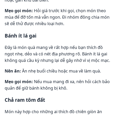
hoặc gần khu bãi biển.
Mẹo gọi món:
Hỏi giá trước khi gọi, chọn món theo
mùa để đỡ tốn mà vẫn ngon. Đi nhóm đông chia món
sẽ dễ thử được nhiều loại hơn.
Bánh ít lá gai
Đây là món quà mang về rất hợp nếu bạn thích đồ
ngọt nhẹ, dẻo và có nét địa phương rõ. Bánh ít lá gai
không quá cầu kỳ nhưng lại dễ gây nhớ vì vị mộc mạc.
Nên ăn:
Ăn nhẹ buổi chiều hoặc mua về làm quà.
Mẹo gọi món:
Nếu mua mang đi xa, nên hỏi cách bảo
quản để giữ bánh không bị khô.
Chả ram tôm đất
Món này hợp cho những ai thích đồ chiên giòn ăn