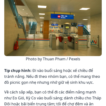
Photo by Thuan Pham / Pexels
Tip chụp hình:
Đi vào buổi sáng hoặc xế chiều để
tránh nắng. Nếu đi theo nhóm bạn, có thể mang theo
đồ picnic gọn nhẹ nhưng nhớ giữ vệ sinh khu vực.
Về cách sắp xếp, bạn có thể đi các điểm nắng mạnh
như Eo Gió, Kỳ Co vào buổi sáng; dành chiều cho Tháp
Đôi hoặc bãi biển trung tâm; tối để chợ đêm và ăn