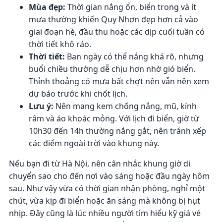
Mùa đẹp:
Thời gian nắng ổn, biển trong và ít
mưa thường khiến Quy Nhơn đẹp hơn cả vào
giai đoạn hè, đầu thu hoặc các dịp cuối tuần có
thời tiết khô ráo.
Thời tiết:
Ban ngày có thể nắng khá rõ, nhưng
buổi chiều thường dễ chịu hơn nhờ gió biển.
Thỉnh thoảng có mưa bất chợt nên vẫn nên xem
dự báo trước khi chốt lịch.
Lưu ý:
Nên mang kem chống nắng, mũ, kính
râm và áo khoác mỏng. Với lịch đi biển, giờ từ
10h30 đến 14h thường nắng gắt, nên tránh xếp
các điểm ngoài trời vào khung này.
Nếu bạn đi từ Hà Nội, nên cân nhắc khung giờ di
chuyển sao cho đến nơi vào sáng hoặc đầu ngày hôm
sau. Như vậy vừa có thời gian nhận phòng, nghỉ một
chút, vừa kịp đi biển hoặc ăn sáng mà không bị hụt
nhịp. Đây cũng là lúc nhiều người tìm hiểu kỹ giá vé