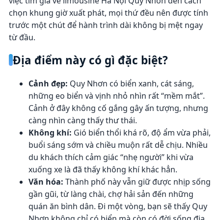
việc tìm giá vé limousine Hà Nội Quy Nhơn đến cách
chọn khung giờ xuất phát, mọi thứ đều nên được tính
trước một chút để hành trình dài không bị mệt ngay
từ đầu.
Địa điểm này có gì đặc biệt?
Cảnh đẹp:
Quy Nhơn có biển xanh, cát sáng,
những eo biển và vịnh nhỏ nhìn rất “mềm mắt”.
Cảnh ở đây không cố gắng gây ấn tượng, nhưng
càng nhìn càng thấy thư thái.
Không khí:
Gió biển thổi khá rõ, độ ẩm vừa phải,
buổi sáng sớm và chiều muộn rất dễ chịu. Nhiều
du khách thích cảm giác “nhẹ người” khi vừa
xuống xe là đã thấy không khí khác hẳn.
Văn hóa:
Thành phố này vẫn giữ được nhịp sống
gần gũi, từ làng chài, chợ hải sản đến những
quán ăn bình dân. Đi một vòng, bạn sẽ thấy Quy
Nhơn không chỉ có biển mà còn có đời sống địa