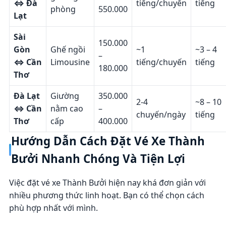
⇔ Đà
tiếng/chuyến
tiếng
phòng
550.000
Lạt
Sài
150.000
Gòn
Ghế ngồi
~1
~3 – 4
–
⇔ Cần
Limousine
tiếng/chuyến
tiếng
180.000
Thơ
Đà Lạt
Giường
350.000
2-4
~8 – 10
⇔ Cần
nằm cao
–
chuyến/ngày
tiếng
Thơ
cấp
400.000
Hướng Dẫn Cách Đặt Vé Xe Thành
Bưởi Nhanh Chóng Và Tiện Lợi
Việc đặt vé xe Thành Bưởi hiện nay khá đơn giản với
nhiều phương thức linh hoạt. Bạn có thể chọn cách
phù hợp nhất với mình.