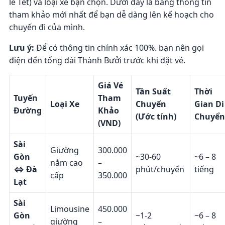
lễ Tết) và loại xe bạn chọn. Dưới đây là bảng thông tin
tham khảo mới nhất để bạn dễ dàng lên kế hoạch cho
chuyến đi của mình.
Lưu ý:
Để có thông tin chính xác 100%. bạn nên gọi
điện đến tổng đài Thành Bưởi trước khi đặt vé.
Giá Vé
Tần Suất
Thời
Tuyến
Tham
Loại Xe
Chuyến
Gian Di
Đường
Khảo
(Ước tính)
Chuyển
(VND)
Sài
Giường
300.000
Gòn
~30-60
~6 – 8
nằm cao
–
⇔ Đà
phút/chuyến
tiếng
cấp
350.000
Lạt
Sài
Limousine
450.000
Gòn
~1-2
~6 – 8
giường
–