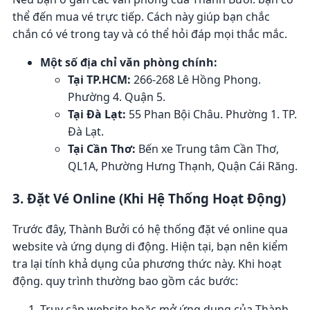
thể đến mua vé trực tiếp. Cách này giúp bạn chắc
chắn có vé trong tay và có thể hỏi đáp mọi thắc mắc.
Một số địa chỉ văn phòng chính:
Tại TP.HCM:
266-268 Lê Hồng Phong.
Phường 4. Quận 5.
Tại Đà Lạt:
55 Phan Bội Châu. Phường 1. TP.
Đà Lạt.
Tại Cần Thơ:
Bến xe Trung tâm Cần Thơ,
QL1A, Phường Hưng Thạnh, Quận Cái Răng.
3. Đặt Vé Online (Khi Hệ Thống Hoạt Động)
Trước đây, Thành Bưởi có hệ thống đặt vé online qua
website và ứng dụng di động. Hiện tại, bạn nên kiểm
tra lại tính khả dụng của phương thức này. Khi hoạt
động. quy trình thường bao gồm các bước:
Truy cập website hoặc mở ứng dụng của Thành