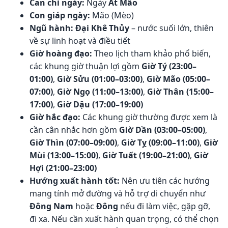
Can chi ngày:
Ngày
Ất Mão
Con giáp ngày:
Mão (Mèo)
Ngũ hành:
Đại Khê Thủy
– nước suối lớn, thiên
về sự linh hoạt và điều tiết
Giờ hoàng đạo:
Theo lịch tham khảo phổ biến,
các khung giờ thuận lợi gồm
Giờ Tý (23:00–
01:00)
,
Giờ Sửu (01:00–03:00)
,
Giờ Mão (05:00–
07:00)
,
Giờ Ngọ (11:00–13:00)
,
Giờ Thân (15:00–
17:00)
,
Giờ Dậu (17:00–19:00)
Giờ hắc đạo:
Các khung giờ thường được xem là
cần cân nhắc hơn gồm
Giờ Dần (03:00–05:00)
,
Giờ Thìn (07:00–09:00)
,
Giờ Tỵ (09:00–11:00)
,
Giờ
Mùi (13:00–15:00)
,
Giờ Tuất (19:00–21:00)
,
Giờ
Hợi (21:00–23:00)
Hướng xuất hành tốt:
Nên ưu tiên các hướng
mang tính mở đường và hỗ trợ di chuyển như
Đông Nam
hoặc
Đông
nếu đi làm việc, gặp gỡ,
đi xa. Nếu cần xuất hành quan trọng, có thể chọn