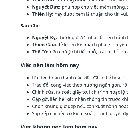
Nguyệt Đức:
phù hợp cho việc mềm mỏng, xử
Thiên Hỷ:
hay được xem là thuận cho tin vui, 
Sao xấu:
Nguyệt Kỵ:
thường được nhắc là nên tránh l
Thiên Cẩu:
dễ khiến kế hoạch phát sinh yếu 
Thổ Tú:
nên chú ý chi tiết nhỏ, tránh chủ qu
Việc nên làm hôm nay
Ưu tiên hoàn thành các việc đã có kế hoạch 
Trao đổi công việc theo hướng ngắn gọn, rõ
Chỉnh sửa, rà soát giấy tờ, lịch trình hoặc lộ 
Gặp gỡ, liên hệ, xác nhận thông tin trước khi 
Chọn khung giờ đẹp nếu cần xuất hành hoặc 
Sắp xếp chi tiêu có kiểm soát, tránh quyết 
Việc không nên làm hôm nay