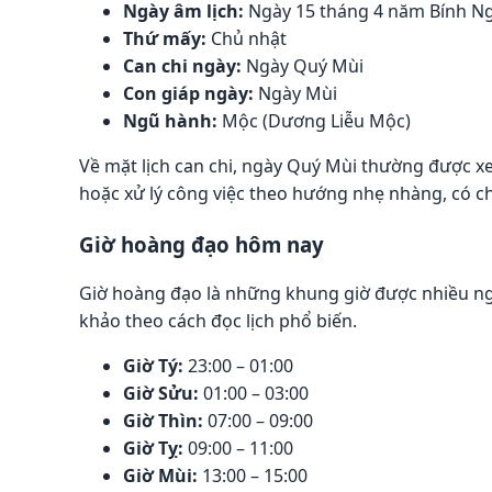
Ngày âm lịch:
Ngày 15 tháng 4 năm Bính N
Thứ mấy:
Chủ nhật
Can chi ngày:
Ngày Quý Mùi
Con giáp ngày:
Ngày Mùi
Ngũ hành:
Mộc (Dương Liễu Mộc)
Về mặt lịch can chi, ngày Quý Mùi thường được x
hoặc xử lý công việc theo hướng nhẹ nhàng, có 
Giờ hoàng đạo hôm nay
Giờ hoàng đạo là những khung giờ được nhiều ngư
khảo theo cách đọc lịch phổ biến.
Giờ Tý:
23:00 – 01:00
Giờ Sửu:
01:00 – 03:00
Giờ Thìn:
07:00 – 09:00
Giờ Tỵ:
09:00 – 11:00
Giờ Mùi:
13:00 – 15:00