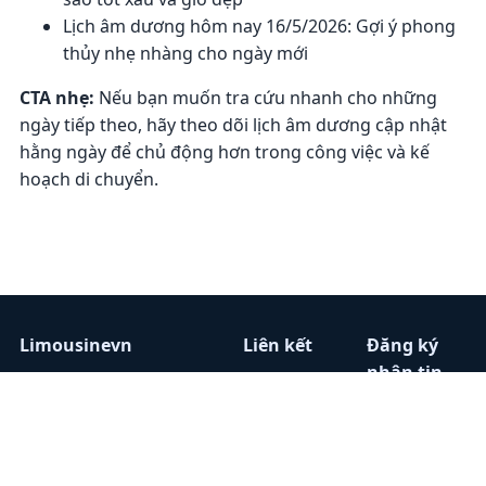
Lịch âm dương hôm nay 16/5/2026: Gợi ý phong
thủy nhẹ nhàng cho ngày mới
CTA nhẹ:
Nếu bạn muốn tra cứu nhanh cho những
ngày tiếp theo, hãy theo dõi lịch âm dương cập nhật
hằng ngày để chủ động hơn trong công việc và kế
hoạch di chuyển.
Limousinevn
Liên kết
Đăng ký
nhận tin
Chuyên trang tổng hợp
Home
tin tức, đánh giá, và
Nhà xe
Nhập email
danh bạ nhà xe
Tin tức
để nhận bài
Limousine trên toàn
Liên
viết mới