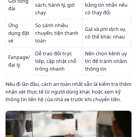
Gọi tổng
sách, hành lý, giờ
bằng tin nhắn nếu
đài
chạy
có thay đổi
Ứng
So sánh nhiều
Giá và phí dịch vụ
dụng đặt
chuyến, tiện thanh
có thể khác nhau
vé
toán
Dễ trao đổi trực
Nên chọn kênh uy
Fanpage/
tiếp, cập nhật chỗ
tín để tránh nhầm
đại lý
trống nhanh
thông tin
Nếu đi lần đầu, cách an toàn nhất vẫn là kiểm tra thêm
nhận xét thực tế từ người dùng khác hoặc xem kỹ
thông tin liên hệ của nhà xe trước khi chuyển tiền.