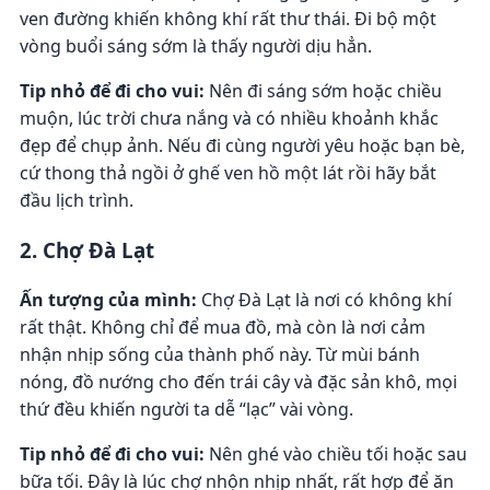
ven đường khiến không khí rất thư thái. Đi bộ một
vòng buổi sáng sớm là thấy người dịu hẳn.
Tip nhỏ để đi cho vui:
Nên đi sáng sớm hoặc chiều
muộn, lúc trời chưa nắng và có nhiều khoảnh khắc
đẹp để chụp ảnh. Nếu đi cùng người yêu hoặc bạn bè,
cứ thong thả ngồi ở ghế ven hồ một lát rồi hãy bắt
đầu lịch trình.
2. Chợ Đà Lạt
Ấn tượng của mình:
Chợ Đà Lạt là nơi có không khí
rất thật. Không chỉ để mua đồ, mà còn là nơi cảm
nhận nhịp sống của thành phố này. Từ mùi bánh
nóng, đồ nướng cho đến trái cây và đặc sản khô, mọi
thứ đều khiến người ta dễ “lạc” vài vòng.
Tip nhỏ để đi cho vui:
Nên ghé vào chiều tối hoặc sau
bữa tối. Đây là lúc chợ nhộn nhịp nhất, rất hợp để ăn