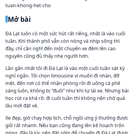
tuan-khong-het-cho
Mở bài
Đà Lạt luôn có một sức hút rất riêng, nhất là vào cuối
tuần. Khi thành phố vẫn còn nóng và nhịp sống thì
đầy, chỉ cần nghĩ đến một chuyến xe đêm lên cao
nguyên cũng đủ thấy nhẹ người hơn.
Lần gần nhất tôi đi Đà Lạt là vào một cuối tuần sát kỳ
nghỉ ngắn. Tôi chọn limousine vì muốn đi nhàn, đỡ
mệt, đến nơi có thể nhận phòng rồi đi uống cà phê
sáng luôn, không bị “đuối” như khi tự lái xe. Nhưng bài
học rút ra khá rõ: đi cuối tuần thì không nên chờ quá
lâu mới đặt vé.
Xe đẹp, giờ chạy hợp lịch, chỗ ngồi ưng ý thường được
giữ rất nhanh. Nếu bạn cũng đang lên kế hoạch trốn
nóng, đây là lúc nên đặt sớm để chuyến đi Đà Lạt được