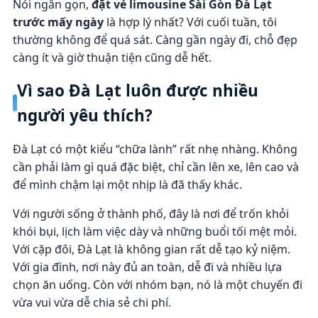
Nói ngắn gọn,
đặt vé limousine Sài Gòn Đà Lạt
trước mấy ngày
là hợp lý nhất? Với cuối tuần, tôi
thường không để quá sát. Càng gần ngày đi, chỗ đẹp
càng ít và giờ thuận tiện cũng dễ hết.
Vì sao Đà Lạt luôn được nhiều
người yêu thích?
Đà Lạt có một kiểu “chữa lành” rất nhẹ nhàng. Không
cần phải làm gì quá đặc biệt, chỉ cần lên xe, lên cao và
để mình chậm lại một nhịp là đã thấy khác.
Với người sống ở thành phố, đây là nơi để trốn khỏi
khói bụi, lịch làm việc dày và những buổi tối mệt mỏi.
Với cặp đôi, Đà Lạt là không gian rất dễ tạo kỷ niệm.
Với gia đình, nơi này đủ an toàn, dễ đi và nhiều lựa
chọn ăn uống. Còn với nhóm bạn, nó là một chuyến đi
vừa vui vừa dễ chia sẻ chi phí.