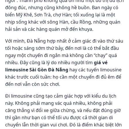
ngơi”. Thành phố không quá ồn như một đô thị du lịch
đông đúc, nhưng cũng không hề buồn. Ban ngày có
biển Mỹ Khê, Sơn Trà, chợ Hàn; tối xuống lại là một
nhịp sống khác với sông Hàn, cầu Rồng, những quán
hải sản và các hàng quán mở đến khuya.
Với mình, Đà Nẵng hợp nhất ở cảm giác đi vào thứ sáu
tối hoặc sáng sớm thứ bảy, đến nơi là có thể bắt đầu
ngay một chuyến đi ngắn mà không cần “chạy” quá
nhiều. Đây cũng là lý do nhiều người tìm
giá vé
limousine Sài Gòn Đà Nẵng
hay các tuyến limousine
khác trước cuối tuần: họ cần một chuyến đi đủ êm để
đến nơi vẫn còn sức chơi.
Đi limousine cũng tạo cảm giác hợp với kiểu du lịch
này. Không phải mang vác quá nhiều, không phải
căng thẳng vì đổi xe giữa chừng, và nếu đặt đúng giờ
thì gần như bạn có thể tối ưu được cả thời gian di
chuyển lẫn thời gian vui chơi. Đó là điểm khác biệt lớn