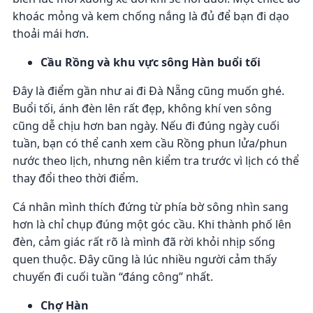
khoác mỏng và kem chống nắng là đủ để bạn đi dạo
thoải mái hơn.
Cầu Rồng và khu vực sông Hàn buổi tối
Đây là điểm gần như ai đi Đà Nẵng cũng muốn ghé.
Buổi tối, ánh đèn lên rất đẹp, không khí ven sông
cũng dễ chịu hơn ban ngày. Nếu đi đúng ngày cuối
tuần, bạn có thể canh xem cầu Rồng phun lửa/phun
nước theo lịch, nhưng nên kiểm tra trước vì lịch có thể
thay đổi theo thời điểm.
Cá nhân mình thích đứng từ phía bờ sông nhìn sang
hơn là chỉ chụp đúng một góc cầu. Khi thành phố lên
đèn, cảm giác rất rõ là mình đã rời khỏi nhịp sống
quen thuộc. Đây cũng là lúc nhiều người cảm thấy
chuyến đi cuối tuần “đáng công” nhất.
Chợ Hàn