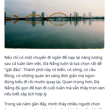
Nếu chỉ có một chuyến đi ngắn để nạp lại năng lượng
sau cả tuần làm việc, Đà Nẵng luôn là lựa chọn rất dễ
“gật đầu”. Thành phố này có biển, có sông, có cầu
Rồng, có những quán ăn sáng đơn giản mà ngon
đúng kiểu đi rồi muốn quay lại. Quan trọng hơn, Đà
Nẵng đủ gọn để bạn đi cuối tuần mà vẫn thấy trọn vẹn
nếu biết sắp lịch hợp lý.
Trong vài năm gần đây, mình thấy nhiều người chọn