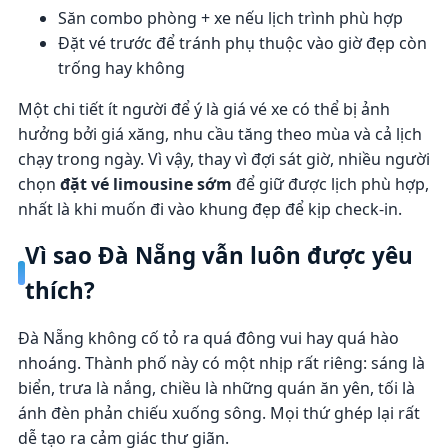
Săn combo phòng + xe nếu lịch trình phù hợp
Đặt vé trước để tránh phụ thuộc vào giờ đẹp còn
trống hay không
Một chi tiết ít người để ý là giá vé xe có thể bị ảnh
hưởng bởi giá xăng, nhu cầu tăng theo mùa và cả lịch
chạy trong ngày. Vì vậy, thay vì đợi sát giờ, nhiều người
chọn
đặt vé limousine sớm
để giữ được lịch phù hợp,
nhất là khi muốn đi vào khung đẹp để kịp check-in.
Vì sao Đà Nẵng vẫn luôn được yêu
thích?
Đà Nẵng không cố tỏ ra quá đông vui hay quá hào
nhoáng. Thành phố này có một nhịp rất riêng: sáng là
biển, trưa là nắng, chiều là những quán ăn yên, tối là
ánh đèn phản chiếu xuống sông. Mọi thứ ghép lại rất
dễ tạo ra cảm giác thư giãn.