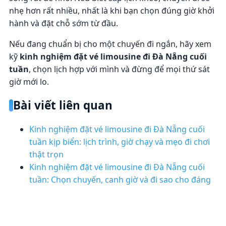
nhẹ hơn rất nhiều, nhất là khi bạn chọn đúng giờ khởi
hành và đặt chỗ sớm từ đầu.
Nếu đang chuẩn bị cho một chuyến đi ngắn, hãy xem
kỹ
kinh nghiệm đặt vé limousine đi Đà Nẵng cuối
tuần
, chọn lịch hợp với mình và đừng để mọi thứ sát
giờ mới lo.
Bài viết liên quan
Kinh nghiệm đặt vé limousine đi Đà Nẵng cuối
tuần kịp biển: lịch trình, giờ chạy và mẹo đi chơi
thật trọn
Kinh nghiệm đặt vé limousine đi Đà Nẵng cuối
tuần: Chọn chuyến, canh giờ và đi sao cho đáng