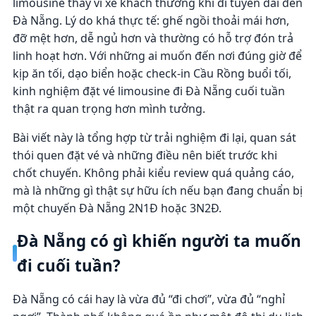
limousine thay vì xe khách thường khi đi tuyến dài đến
Đà Nẵng. Lý do khá thực tế: ghế ngồi thoải mái hơn,
đỡ mệt hơn, dễ ngủ hơn và thường có hỗ trợ đón trả
linh hoạt hơn. Với những ai muốn đến nơi đúng giờ để
kịp ăn tối, dạo biển hoặc check-in Cầu Rồng buổi tối,
kinh nghiệm đặt vé limousine đi Đà Nẵng cuối tuần
thật ra quan trọng hơn mình tưởng.
Bài viết này là tổng hợp từ trải nghiệm đi lại, quan sát
thói quen đặt vé và những điều nên biết trước khi
chốt chuyến. Không phải kiểu review quá quảng cáo,
mà là những gì thật sự hữu ích nếu bạn đang chuẩn bị
một chuyến Đà Nẵng 2N1Đ hoặc 3N2Đ.
Đà Nẵng có gì khiến người ta muốn
đi cuối tuần?
Đà Nẵng có cái hay là vừa đủ “đi chơi”, vừa đủ “nghỉ