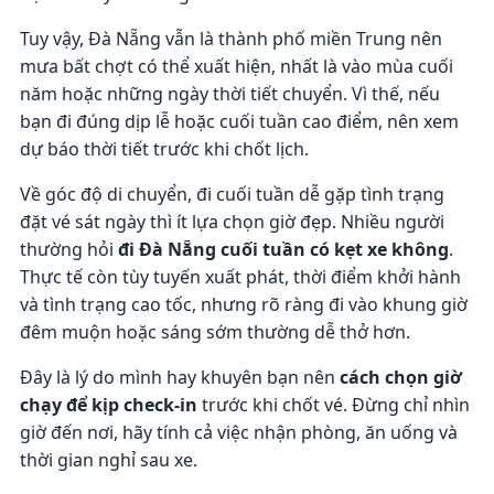
Tuy vậy, Đà Nẵng vẫn là thành phố miền Trung nên
mưa bất chợt có thể xuất hiện, nhất là vào mùa cuối
năm hoặc những ngày thời tiết chuyển. Vì thế, nếu
bạn đi đúng dịp lễ hoặc cuối tuần cao điểm, nên xem
dự báo thời tiết trước khi chốt lịch.
Về góc độ di chuyển, đi cuối tuần dễ gặp tình trạng
đặt vé sát ngày thì ít lựa chọn giờ đẹp. Nhiều người
thường hỏi
đi Đà Nẵng cuối tuần có kẹt xe không
.
Thực tế còn tùy tuyến xuất phát, thời điểm khởi hành
và tình trạng cao tốc, nhưng rõ ràng đi vào khung giờ
đêm muộn hoặc sáng sớm thường dễ thở hơn.
Đây là lý do mình hay khuyên bạn nên
cách chọn giờ
chạy để kịp check-in
trước khi chốt vé. Đừng chỉ nhìn
giờ đến nơi, hãy tính cả việc nhận phòng, ăn uống và
thời gian nghỉ sau xe.