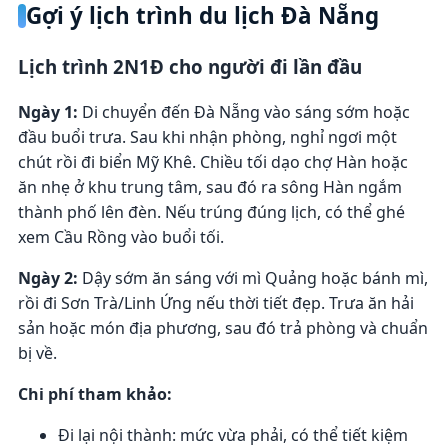
Gợi ý lịch trình du lịch Đà Nẵng
Lịch trình 2N1Đ cho người đi lần đầu
Ngày 1:
Di chuyển đến Đà Nẵng vào sáng sớm hoặc
đầu buổi trưa. Sau khi nhận phòng, nghỉ ngơi một
chút rồi đi biển Mỹ Khê. Chiều tối dạo chợ Hàn hoặc
ăn nhẹ ở khu trung tâm, sau đó ra sông Hàn ngắm
thành phố lên đèn. Nếu trúng đúng lịch, có thể ghé
xem Cầu Rồng vào buổi tối.
Ngày 2:
Dậy sớm ăn sáng với mì Quảng hoặc bánh mì,
rồi đi Sơn Trà/Linh Ứng nếu thời tiết đẹp. Trưa ăn hải
sản hoặc món địa phương, sau đó trả phòng và chuẩn
bị về.
Chi phí tham khảo:
Đi lại nội thành: mức vừa phải, có thể tiết kiệm