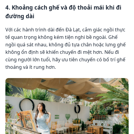
4. Khoảng cách ghế và độ thoải mái khi đi
đường dài
Với các hành trình dài đến Đà Lạt, cảm giác ngồi thực
tế quan trọng không kém tiện nghi bề ngoài. Ghế
ngồi quá sát nhau, không đủ tựa chân hoặc lưng ghế
không ổn định sẽ khiến chuyến đi mệt hơn. Nếu đi
cùng người lớn tuổi, hãy ưu tiên chuyến có bố trí ghế
thoáng và ít rung hơn.