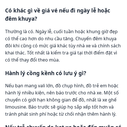
Có khác gì về giá vé nếu đi ngày lễ hoặc
đêm khuya?
Thường là có. Ngày lễ, cuối tuần hoặc khung giờ đẹp
có thể cao hơn do nhu cầu tăng. Chuyến đêm khuya
đôi khi cũng có mức giá khác tùy nhà xe và chính sách
khai thác. Tốt nhất là kiểm tra giá tại thời điểm đặt vì
có thể thay đổi theo mùa.
Hành lý cồng kềnh có lưu ý gì?
Nếu bạn mang vali lớn, đồ chụp hình, đồ trẻ em hoặc
hành lý nhiều kiện, nên báo trước cho nhà xe. Một số
chuyến có giới hạn không gian để đồ, nhất là xe ghế
limousine. Báo trước sẽ giúp họ sắp xếp tốt hơn và
tránh phát sinh phí hoặc từ chối nhận thêm hành lý.