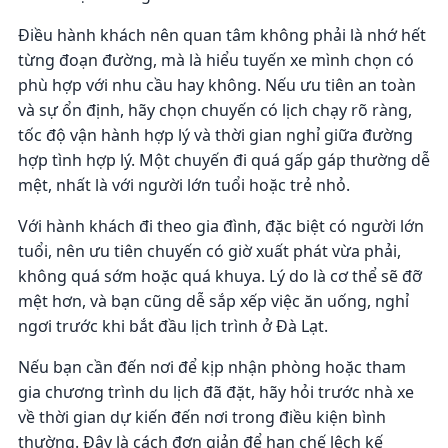
Điều hành khách nên quan tâm không phải là nhớ hết
từng đoạn đường, mà là hiểu tuyến xe mình chọn có
phù hợp với nhu cầu hay không. Nếu ưu tiên an toàn
và sự ổn định, hãy chọn chuyến có lịch chạy rõ ràng,
tốc độ vận hành hợp lý và thời gian nghỉ giữa đường
hợp tình hợp lý. Một chuyến đi quá gấp gáp thường dễ
mệt, nhất là với người lớn tuổi hoặc trẻ nhỏ.
Với hành khách đi theo gia đình, đặc biệt có người lớn
tuổi, nên ưu tiên chuyến có giờ xuất phát vừa phải,
không quá sớm hoặc quá khuya. Lý do là cơ thể sẽ đỡ
mệt hơn, và bạn cũng dễ sắp xếp việc ăn uống, nghỉ
ngơi trước khi bắt đầu lịch trình ở Đà Lạt.
Nếu bạn cần đến nơi để kịp nhận phòng hoặc tham
gia chương trình du lịch đã đặt, hãy hỏi trước nhà xe
về thời gian dự kiến đến nơi trong điều kiện bình
thường. Đây là cách đơn giản để hạn chế lệch kế