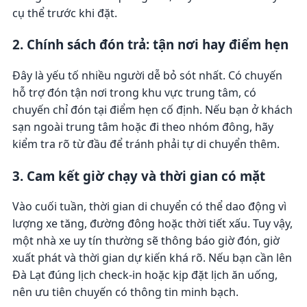
cụ thể trước khi đặt.
2. Chính sách đón trả: tận nơi hay điểm hẹn
Đây là yếu tố nhiều người dễ bỏ sót nhất. Có chuyến
hỗ trợ đón tận nơi trong khu vực trung tâm, có
chuyến chỉ đón tại điểm hẹn cố định. Nếu bạn ở khách
sạn ngoài trung tâm hoặc đi theo nhóm đông, hãy
kiểm tra rõ từ đầu để tránh phải tự di chuyển thêm.
3. Cam kết giờ chạy và thời gian có mặt
Vào cuối tuần, thời gian di chuyển có thể dao động vì
lượng xe tăng, đường đông hoặc thời tiết xấu. Tuy vậy,
một nhà xe uy tín thường sẽ thông báo giờ đón, giờ
xuất phát và thời gian dự kiến khá rõ. Nếu bạn cần lên
Đà Lạt đúng lịch check-in hoặc kịp đặt lịch ăn uống,
nên ưu tiên chuyến có thông tin minh bạch.