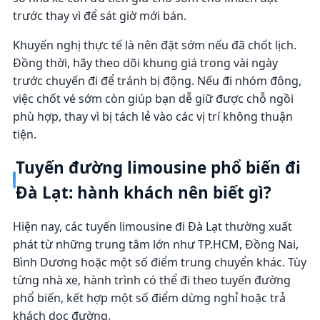
trước thay vì để sát giờ mới bán.
Khuyến nghị thực tế là nên đặt sớm nếu đã chốt lịch.
Đồng thời, hãy theo dõi khung giá trong vài ngày
trước chuyến đi để tránh bị động. Nếu đi nhóm đông,
việc chốt vé sớm còn giúp bạn dễ giữ được chỗ ngồi
phù hợp, thay vì bị tách lẻ vào các vị trí không thuận
tiện.
Tuyến đường limousine phổ biến đi
Đà Lạt: hành khách nên biết gì?
Hiện nay, các tuyến limousine đi Đà Lạt thường xuất
phát từ những trung tâm lớn như TP.HCM, Đồng Nai,
Bình Dương hoặc một số điểm trung chuyển khác. Tùy
từng nhà xe, hành trình có thể đi theo tuyến đường
phổ biến, kết hợp một số điểm dừng nghỉ hoặc trả
khách dọc đường.