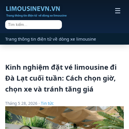
☰
Trang thông tin điện tử về dòng xe limousine
Kinh nghiệm đặt vé limousine đi
Đà Lạt cuối tuần: Cách chọn giờ,
chọn xe và tránh tăng giá
Tháng 5 28, 2026 ·
Tin tức