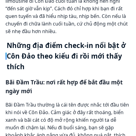
limousine đi Côn Đảo cuối tuần là không nên nghĩ
“đến sát giờ vẫn kịp”. Cách đó chỉ hợp khi bạn đi rất
quen tuyến và đã hiểu nhịp tàu, nhịp bến. Còn nếu là
chuyến đi chữa lành cuối tuần, cứ chủ động một chút
sẽ nhẹ đầu hơn nhiều.
Những địa điểm check-in nổi bật ở
Côn Đảo theo kiểu đi rồi mới thấy
thích
Bãi Đầm Trầu: nơi rất hợp để bắt đầu một
ngày mới
Bãi Đầm Trầu thường là cái tên được nhắc tới đầu tiên
khi nói về Côn Đảo. Cảm giác ở đây rất thoáng, biển
xanh và bãi cát có độ mở rộng khiến người ta dễ
muốn đi chậm lại. Nếu đi buổi sáng, bạn sẽ gặp
khoảnh khắc ánh nắng vừa đủ, không quá gắt, thích