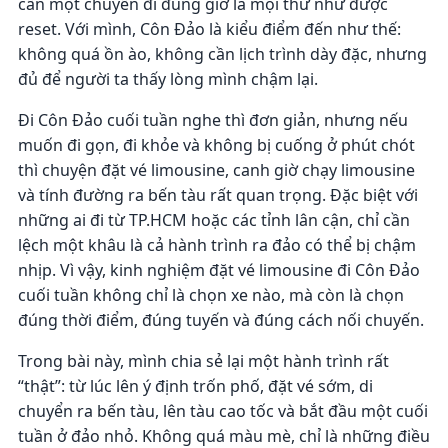
cần một chuyến đi đúng giờ là mọi thứ như được
reset. Với mình, Côn Đảo là kiểu điểm đến như thế:
không quá ồn ào, không cần lịch trình dày đặc, nhưng
đủ để người ta thấy lòng mình chậm lại.
Đi Côn Đảo cuối tuần nghe thì đơn giản, nhưng nếu
muốn đi gọn, đi khỏe và không bị cuống ở phút chót
thì chuyện đặt vé limousine, canh giờ chạy limousine
và tính đường ra bến tàu rất quan trọng. Đặc biệt với
những ai đi từ TP.HCM hoặc các tỉnh lân cận, chỉ cần
lệch một khâu là cả hành trình ra đảo có thể bị chậm
nhịp. Vì vậy, kinh nghiệm đặt vé limousine đi Côn Đảo
cuối tuần không chỉ là chọn xe nào, mà còn là chọn
đúng thời điểm, đúng tuyến và đúng cách nối chuyến.
Trong bài này, mình chia sẻ lại một hành trình rất
“thật”: từ lúc lên ý định trốn phố, đặt vé sớm, di
chuyển ra bến tàu, lên tàu cao tốc và bắt đầu một cuối
tuần ở đảo nhỏ. Không quá màu mè, chỉ là những điều