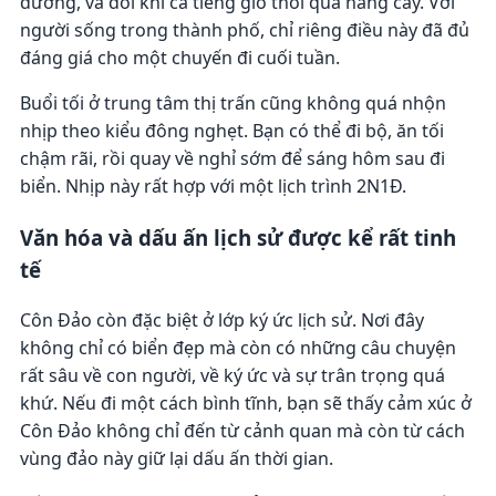
đường, và đôi khi cả tiếng gió thổi qua hàng cây. Với
người sống trong thành phố, chỉ riêng điều này đã đủ
đáng giá cho một chuyến đi cuối tuần.
Buổi tối ở trung tâm thị trấn cũng không quá nhộn
nhịp theo kiểu đông nghẹt. Bạn có thể đi bộ, ăn tối
chậm rãi, rồi quay về nghỉ sớm để sáng hôm sau đi
biển. Nhịp này rất hợp với một lịch trình 2N1Đ.
Văn hóa và dấu ấn lịch sử được kể rất tinh
tế
Côn Đảo còn đặc biệt ở lớp ký ức lịch sử. Nơi đây
không chỉ có biển đẹp mà còn có những câu chuyện
rất sâu về con người, về ký ức và sự trân trọng quá
khứ. Nếu đi một cách bình tĩnh, bạn sẽ thấy cảm xúc ở
Côn Đảo không chỉ đến từ cảnh quan mà còn từ cách
vùng đảo này giữ lại dấu ấn thời gian.