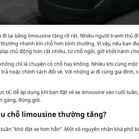
u đi lại bằng limousine tăng rõ rệt. Nhiều người tranh thủ 
ến thường nhanh kín chỗ hơn bình thường. Vì vậy, nếu bạn đ
giúp chủ động hơn rất nhiều, từ chỗ ngồi, giờ khởi hành cho
 không chỉ là chuyện có chỗ hay không. Nhiều khi cùng một t
rả hoặc chính sách đổi vé. Với những ai đi cùng gia đình, có
 tế, dễ áp dụng khi bạn đặt vé xe limousine vào cuối tuần,
n gàng, đúng giờ.
cầu chỗ limousine thường tăng?
 tuần “khó đặt xe hơn hẳn”. Một số nguyên nhân khá phổ b