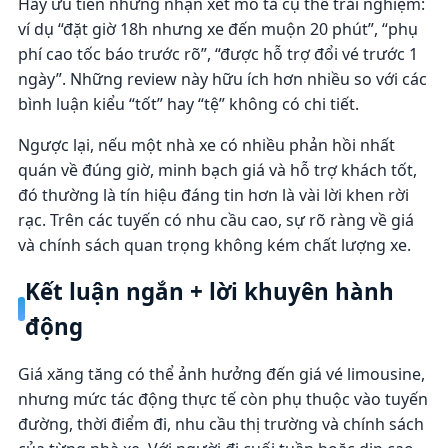
Hãy ưu tiên những nhận xét mô tả cụ thể trải nghiệm:
ví dụ “đặt giờ 18h nhưng xe đến muộn 20 phút”, “phụ
phí cao tốc báo trước rõ”, “được hỗ trợ đổi vé trước 1
ngày”. Những review này hữu ích hơn nhiều so với các
bình luận kiểu “tốt” hay “tệ” không có chi tiết.
Ngược lại, nếu một nhà xe có nhiều phản hồi nhất
quán về đúng giờ, minh bạch giá và hỗ trợ khách tốt,
đó thường là tín hiệu đáng tin hơn là vài lời khen rời
rạc. Trên các tuyến có nhu cầu cao, sự rõ ràng về giá
và chính sách quan trọng không kém chất lượng xe.
Kết luận ngắn + lời khuyên hành
động
Giá xăng tăng có thể ảnh hưởng đến giá vé limousine,
nhưng mức tác động thực tế còn phụ thuộc vào tuyến
đường, thời điểm đi, nhu cầu thị trường và chính sách