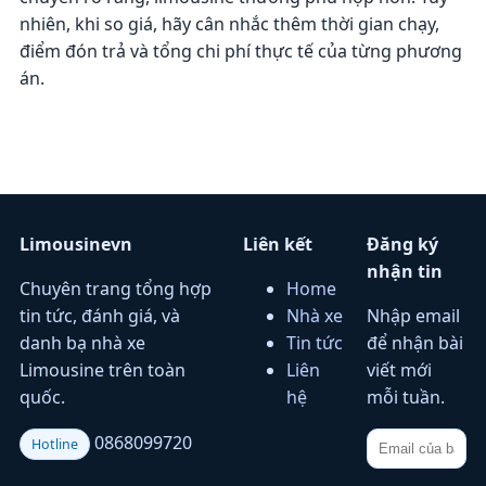
nhiên, khi so giá, hãy cân nhắc thêm thời gian chạy,
điểm đón trả và tổng chi phí thực tế của từng phương
án.
Limousinevn
Liên kết
Đăng ký
nhận tin
Chuyên trang tổng hợp
Home
tin tức, đánh giá, và
Nhà xe
Nhập email
danh bạ nhà xe
Tin tức
để nhận bài
Limousine trên toàn
Liên
viết mới
quốc.
hệ
mỗi tuần.
0868099720
Hotline