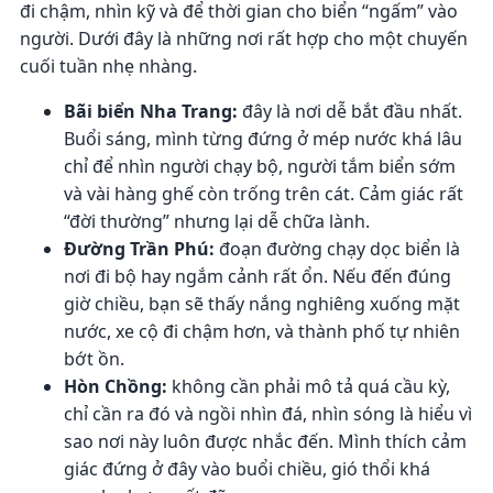
đi chậm, nhìn kỹ và để thời gian cho biển “ngấm” vào
người. Dưới đây là những nơi rất hợp cho một chuyến
cuối tuần nhẹ nhàng.
Bãi biển Nha Trang:
đây là nơi dễ bắt đầu nhất.
Buổi sáng, mình từng đứng ở mép nước khá lâu
chỉ để nhìn người chạy bộ, người tắm biển sớm
và vài hàng ghế còn trống trên cát. Cảm giác rất
“đời thường” nhưng lại dễ chữa lành.
Đường Trần Phú:
đoạn đường chạy dọc biển là
nơi đi bộ hay ngắm cảnh rất ổn. Nếu đến đúng
giờ chiều, bạn sẽ thấy nắng nghiêng xuống mặt
nước, xe cộ đi chậm hơn, và thành phố tự nhiên
bớt ồn.
Hòn Chồng:
không cần phải mô tả quá cầu kỳ,
chỉ cần ra đó và ngồi nhìn đá, nhìn sóng là hiểu vì
sao nơi này luôn được nhắc đến. Mình thích cảm
giác đứng ở đây vào buổi chiều, gió thổi khá