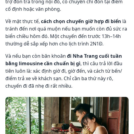
trợ đón trả trong nội đô, có chuyến chỉ đón tại điểm
cố định hoặc văn phòng.
Về mặt thực tế,
cách chọn chuyến giờ hợp đi biển
là
tránh đến nơi quá muộn nếu bạn muốn còn đủ sức ra
biển chiều hôm đó. Một chuyến đến trước 13h–14h
thường dễ sắp xếp hơn cho lịch trình 2N1Đ.
Và nếu bạn còn băn khoăn
đi Nha Trang cuối tuần
bằng limousine cần chuẩn bị gì
, thì câu trả lời đầu
tiên luôn là: xác định giờ đi, giờ đến, và cách từ bến/
điểm trả xe về khách sạn. Chỉ cần ba thứ này rõ,
chuyến đi đã nhẹ đi rất nhiều.