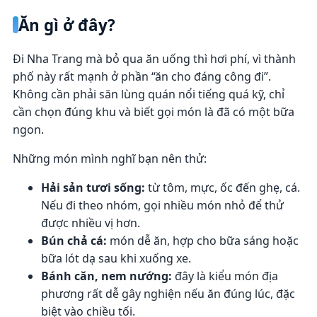
Ăn gì ở đây?
Đi Nha Trang mà bỏ qua ăn uống thì hơi phí, vì thành
phố này rất mạnh ở phần “ăn cho đáng công đi”.
Không cần phải săn lùng quán nổi tiếng quá kỹ, chỉ
cần chọn đúng khu và biết gọi món là đã có một bữa
ngon.
Những món mình nghĩ bạn nên thử:
Hải sản tươi sống:
từ tôm, mực, ốc đến ghẹ, cá.
Nếu đi theo nhóm, gọi nhiều món nhỏ để thử
được nhiều vị hơn.
Bún chả cá:
món dễ ăn, hợp cho bữa sáng hoặc
bữa lót dạ sau khi xuống xe.
Bánh căn, nem nướng:
đây là kiểu món địa
phương rất dễ gây nghiện nếu ăn đúng lúc, đặc
biệt vào chiều tối.