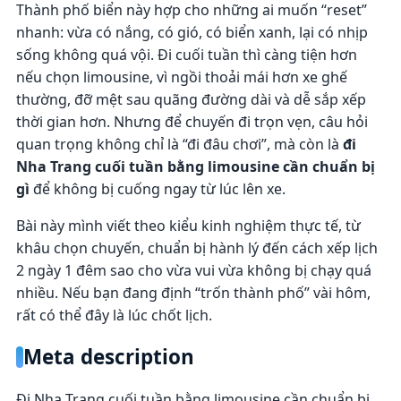
Thành phố biển này hợp cho những ai muốn “reset”
nhanh: vừa có nắng, có gió, có biển xanh, lại có nhịp
sống không quá vội. Đi cuối tuần thì càng tiện hơn
nếu chọn limousine, vì ngồi thoải mái hơn xe ghế
thường, đỡ mệt sau quãng đường dài và dễ sắp xếp
thời gian hơn. Nhưng để chuyến đi trọn vẹn, câu hỏi
quan trọng không chỉ là “đi đâu chơi”, mà còn là
đi
Nha Trang cuối tuần bằng limousine cần chuẩn bị
gì
để không bị cuống ngay từ lúc lên xe.
Bài này mình viết theo kiểu kinh nghiệm thực tế, từ
khâu chọn chuyến, chuẩn bị hành lý đến cách xếp lịch
2 ngày 1 đêm sao cho vừa vui vừa không bị chạy quá
nhiều. Nếu bạn đang định “trốn thành phố” vài hôm,
rất có thể đây là lúc chốt lịch.
Meta description
Đi Nha Trang cuối tuần bằng limousine cần chuẩn bị