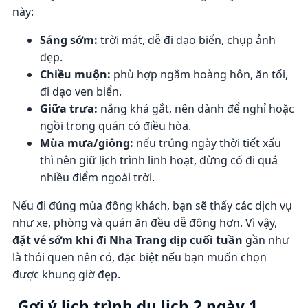
này:
Sáng sớm:
trời mát, dễ đi dạo biển, chụp ảnh
đẹp.
Chiều muộn:
phù hợp ngắm hoàng hôn, ăn tối,
đi dạo ven biển.
Giữa trưa:
nắng khá gắt, nên dành để nghỉ hoặc
ngồi trong quán có điều hòa.
Mùa mưa/giông:
nếu trúng ngày thời tiết xấu
thì nên giữ lịch trình linh hoạt, đừng cố đi quá
nhiều điểm ngoài trời.
Nếu đi đúng mùa đông khách, bạn sẽ thấy các dịch vụ
như xe, phòng và quán ăn đều dễ đông hơn. Vì vậy,
đặt vé sớm khi đi Nha Trang dịp cuối tuần
gần như
là thói quen nên có, đặc biệt nếu bạn muốn chọn
được khung giờ đẹp.
Gợi ý lịch trình du lịch 2 ngày 1