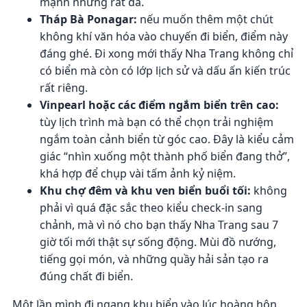
mạnh nhưng rất đã.
Tháp Bà Ponagar:
nếu muốn thêm một chút
không khí văn hóa vào chuyến đi biển, điểm này
đáng ghé. Đi xong mới thấy Nha Trang không chỉ
có biển mà còn có lớp lịch sử và dấu ấn kiến trúc
rất riêng.
Vinpearl hoặc các điểm ngắm biển trên cao:
tùy lịch trình mà bạn có thể chọn trải nghiệm
ngắm toàn cảnh biển từ góc cao. Đây là kiểu cảm
giác “nhìn xuống một thành phố biển đang thở”,
khá hợp để chụp vài tấm ảnh kỷ niệm.
Khu chợ đêm và khu ven biển buổi tối:
không
phải vì quá đặc sắc theo kiểu check-in sang
chảnh, mà vì nó cho bạn thấy Nha Trang sau 7
giờ tối mới thật sự sống động. Mùi đồ nướng,
tiếng gọi món, và những quầy hải sản tạo ra
đúng chất đi biển.
Một lần mình đi ngang khu biển vào lúc hoàng hôn,