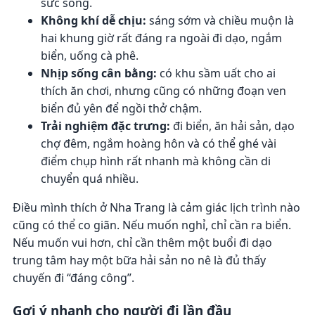
sức sống.
Không khí dễ chịu:
sáng sớm và chiều muộn là
hai khung giờ rất đáng ra ngoài đi dạo, ngắm
biển, uống cà phê.
Nhịp sống cân bằng:
có khu sầm uất cho ai
thích ăn chơi, nhưng cũng có những đoạn ven
biển đủ yên để ngồi thở chậm.
Trải nghiệm đặc trưng:
đi biển, ăn hải sản, dạo
chợ đêm, ngắm hoàng hôn và có thể ghé vài
điểm chụp hình rất nhanh mà không cần di
chuyển quá nhiều.
Điều mình thích ở Nha Trang là cảm giác lịch trình nào
cũng có thể co giãn. Nếu muốn nghỉ, chỉ cần ra biển.
Nếu muốn vui hơn, chỉ cần thêm một buổi đi dạo
trung tâm hay một bữa hải sản no nê là đủ thấy
chuyến đi “đáng công”.
Gợi ý nhanh cho người đi lần đầu