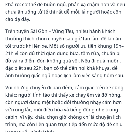
khá rõ: cơ thể dễ buồn ngủ, phản xạ chậm hơn và nếu
chưa ăn uống tử tế thì rất dễ mỏi, lả người hoặc cồn
cào dạ dày.
Trên tuyến Sài Gòn – Vũng Tàu, nhiều hành khách
thường thích chọn chuyến sau giờ tan làm để kịp ăn
tối trước khi lên xe. Một số người ưu tiên khung 19h–
21h vì còn đủ thời gian dùng bữa, tắm rửa, chuẩn bị
đồ và ra điểm đón không quá vội. Nếu đi quá muộn,
đặc biệt sau 22h, bạn có thể đến nơi khá khuya, dễ
ảnh hưởng giấc ngủ hoặc lịch làm việc sáng hôm sau.
Với những chuyến đi ban đêm, cảm giác trên xe cũng
khác: người tỉnh táo thì thấy xe chạy êm và đỡ nóng,
còn người đang mệt hoặc đói thường nhạy cảm hơn
với rung lắc, mùi điều hòa và tiếng động nhẹ trong
cabin. Vì vậy, khâu chọn giờ không chỉ là chuyện lịch
trình, mà còn liên quan trực tiếp đến mức độ dễ chịu
trong suốt hành trình.