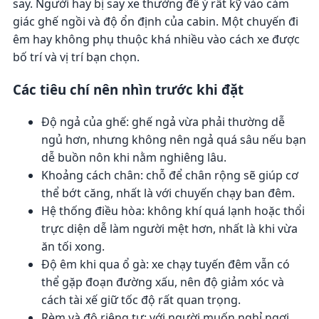
say. Người hay bị say xe thường để ý rất kỹ vào cảm
giác ghế ngồi và độ ổn định của cabin. Một chuyến đi
êm hay không phụ thuộc khá nhiều vào cách xe được
bố trí và vị trí bạn chọn.
Các tiêu chí nên nhìn trước khi đặt
Độ ngả của ghế: ghế ngả vừa phải thường dễ
ngủ hơn, nhưng không nên ngả quá sâu nếu bạn
dễ buồn nôn khi nằm nghiêng lâu.
Khoảng cách chân: chỗ để chân rộng sẽ giúp cơ
thể bớt căng, nhất là với chuyến chạy ban đêm.
Hệ thống điều hòa: không khí quá lạnh hoặc thổi
trực diện dễ làm người mệt hơn, nhất là khi vừa
ăn tối xong.
Độ êm khi qua ổ gà: xe chạy tuyến đêm vẫn có
thể gặp đoạn đường xấu, nên độ giảm xóc và
cách tài xế giữ tốc độ rất quan trọng.
Rèm và độ riêng tư: với người muốn nghỉ ngơi,