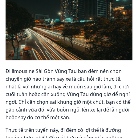
Đi limousine Sài Gòn Vũng Tàu ban đêm nên chọn
chuyến giờ nào tránh say xe là câu hỏi rất thực tế,
nhất là với những ai hay về muộn sau giờ làm, đi chơi
cuối tuần hoặc cần xuống Vũng Tàu đúng giờ để nghỉ
ngơi. Chỉ cần chọn sai khung giờ một chút, bạn có thể
gặp cảnh vừa đói vừa buồn ngủ, lên xe lại dễ lả người
hoặc say do cơ thể mệt sẵn.
Thực tế trên tuyến này, đi đêm có lợi thế là đường
thoáng hơn, nhiệt độ mát hơn và cảm giác ngồi xe