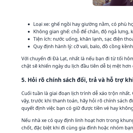
Loại xe: ghế ngồi hay giường nằm, có phù hợ
Không gian ghế: chỗ để chân, độ ngả lưng, 
Tiện ích: nước uống, khăn lạnh, sạc điện tho
Quy định hành lý: cỡ vali, balo, đồ cồng kề
Với chuyến đi Đà Lạt, nhất là nếu bạn đi từ tối h
chật sẽ khiến ngày du lịch đầu tiên dễ bị mệt hơn 
5. Hỏi rõ chính sách đổi, trả và hỗ trợ k
Cuối tuần là giai đoạn lịch trình dễ xáo trộn nhấ
vậy, trước khi thanh toán, hãy hỏi rõ chính sách đ
quyết định việc bạn có giữ được tiền vé hay không
Nếu nhà xe có quy định linh hoạt hơn trong khung
chốt, đặc biệt khi đi cùng gia đình hoặc nhóm bạn