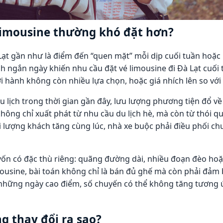
 limousine thường khó đặt hơn?
à Lạt gần như là điểm đến “quen mặt” mỗi dịp cuối tuần ho
h ngắn ngày khiến nhu cầu đặt vé limousine đi Đà Lạt cuối
ởi hành không còn nhiều lựa chọn, hoặc giá nhích lên so vớ
du lịch trong thời gian gần đây, lưu lượng phương tiện đổ 
 không chỉ xuất phát từ nhu cầu du lịch hè, mà còn từ thói 
hi lượng khách tăng cùng lúc, nhà xe buộc phải điều phối c
vốn có đặc thù riêng: quãng đường dài, nhiều đoạn đèo hoặ
mousine, bài toán không chỉ là bán đủ ghế mà còn phải đảm
vào những ngày cao điểm, số chuyến có thể không tăng tương 
g thay đổi ra sao?