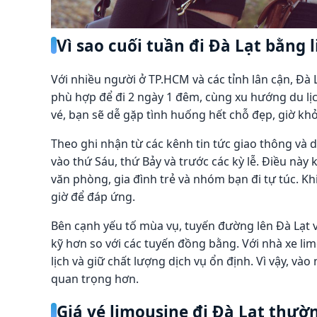
Vì sao cuối tuần đi Đà Lạt bằng
Với nhiều người ở TP.HCM và các tỉnh lân cận, Đ
phù hợp để đi 2 ngày 1 đêm, cùng xu hướng du lịc
vé, bạn sẽ dễ gặp tình huống hết chỗ đẹp, giờ kh
Theo ghi nhận từ các kênh tin tức giao thông và 
vào thứ Sáu, thứ Bảy và trước các kỳ lễ. Điều này
văn phòng, gia đình trẻ và nhóm bạn đi tự túc. K
giờ để đáp ứng.
Bên cạnh yếu tố mùa vụ, tuyến đường lên Đà Lạt 
kỹ hơn so với các tuyến đồng bằng. Với nhà xe li
lịch và giữ chất lượng dịch vụ ổn định. Vì vậy, 
quan trọng hơn.
Giá vé limousine đi Đà Lạt thườn