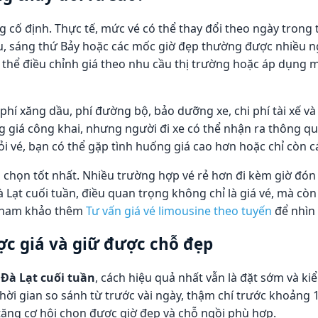
ng cố định. Thực tế, mức vé có thể thay đổi theo ngày trong
Sáu, sáng thứ Bảy hoặc các mốc giờ đẹp thường được nhiều
 thể điều chỉnh giá theo nhu cầu thị trường hoặc áp dụng m
 phí xăng dầu, phí đường bộ, bảo dưỡng xe, chi phí tài xế 
g giá công khai, nhưng người đi xe có thể nhận ra thông qu
ỏi vé, bạn có thể gặp tình huống giá cao hơn hoặc chỉ còn c
a chọn tốt nhất. Nhiều trường hợp vé rẻ hơn đi kèm giờ đón 
à Lạt cuối tuần, điều quan trọng không chỉ là giá vé, mà cò
 tham khảo thêm
Tư vấn giá vé limousine theo tuyến
để nhìn 
ợc giá và giữ được chỗ đẹp
 Đà Lạt cuối tuần
, cách hiệu quả nhất vẫn là đặt sớm và kiể
ời gian so sánh từ trước vài ngày, thậm chí trước khoảng 
ăng cơ hội chọn được giờ đẹp và chỗ ngồi phù hợp.