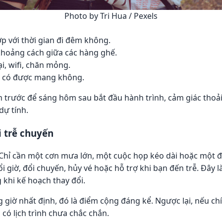
Photo by Tri Hua / Pexels
p với thời gian đi đêm không.
khoảng cách giữa các hàng ghế.
ại, wifi, chăn mỏng.
nh có được mang không.
ôm trước để sáng hôm sau bắt đầu hành trình, cảm giác thoả
dự tính.
hi trễ chuyến
t. Chỉ cần một cơn mưa lớn, một cuộc họp kéo dài hoặc một đo
ổi giờ, đổi chuyến, hủy vé hoặc hỗ trợ khi bạn đến trễ. Đây
 khi kế hoạch thay đổi.
 giờ nhất định, đó là điểm cộng đáng kể. Ngược lại, nếu ch
 có lịch trình chưa chắc chắn.