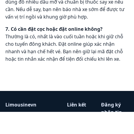
dùng đồ nhiều dầu mỡ và chuẩn bị thuốc say xe nếu
cần. Nếu dễ say, bạn nên báo nhà xe sớm để được tư
vấn vị trí ngồi và khung giờ phù hợp.
7. Có cần đặt cọc hoặc đặt online không?
Thường là có, nhất là vào cuối tuần hoặc khi giữ chỗ
cho tuyến đông khách. Đặt online giúp xác nhận
nhanh và hạn chế hết vé. Bạn nên giữ lại mã đặt chỗ
hoặc tin nhắn xác nhận để tiện đối chiếu khi lên xe.
Limousinevn
Liên kết
Đăng ký
nhận tin
Chuyên trang tổng hợp
Home
tin tức, đánh giá, và
Nhà xe
Nhập email
danh bạ nhà xe
Tin tức
để nhận bài