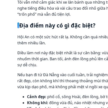
Tôi vẫn nhớ cảm giác khi xe lăn bánh qua những 
nghe tiếng điều hòa và vài câu trao đổi nhỏ giữa
“trốn phố” mà vẫn đủ tiện lợi.
Địa điểm này có gì đặc biệt?
Hội An có một sức hút rất lạ. Không cần quá nhiề
thêm nhiều lần.
Điều làm nơi này đặc biệt nhất là sự cân bằng: v
nhuốm thời gian. Ban tối, ánh đèn lồng phủ lên 
sự dễ chịu.
Nếu bạn đi từ Đà Nẵng vào cuối tuần, trải nghiệm
rất đẹp, còn không khí thì thoang thoảng mùi thứ
vừa kịp dạo phố, mà không phải mệt vì ngồi xe qu
Cảnh đẹp:
phố cổ, sông Hoài, đèn lồng, bờ 
Không khí:
đông vừa đủ, náo nhiệt nhưng v