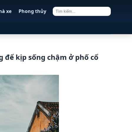
hà xe
Phong thủy
g để kịp sống chậm ở phố cổ