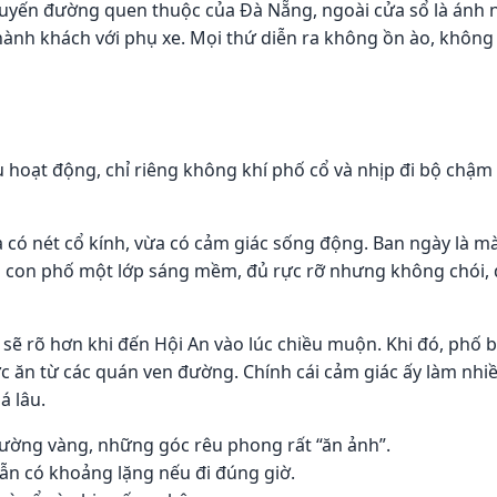
tuyến đường quen thuộc của Đà Nẵng, ngoài cửa sổ là ánh n
 hành khách với phụ xe. Mọi thứ diễn ra không ồn ào, khôn
u hoạt động, chỉ riêng không khí phố cổ và nhịp đi bộ chậm 
ừa có nét cổ kính, vừa có cảm giác sống động. Ban ngày là 
cả con phố một lớp sáng mềm, đủ rực rỡ nhưng không chói,
 sẽ rõ hơn khi đến Hội An vào lúc chiều muộn. Khi đó, phố 
c ăn từ các quán ven đường. Chính cái cảm giác ấy làm nhiề
á lâu.
tường vàng, những góc rêu phong rất “ăn ảnh”.
ẫn có khoảng lặng nếu đi đúng giờ.