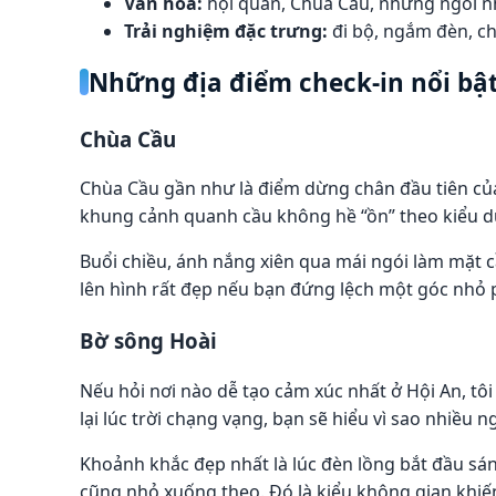
Văn hóa:
hội quán, Chùa Cầu, những ngôi n
Trải nghiệm đặc trưng:
đi bộ, ngắm đèn, ch
Những địa điểm check-in nổi bậ
Chùa Cầu
Chùa Cầu gần như là điểm dừng chân đầu tiên của 
khung cảnh quanh cầu không hề “ồn” theo kiểu du lị
Buổi chiều, ánh nắng xiên qua mái ngói làm mặt c
lên hình rất đẹp nếu bạn đứng lệch một góc nhỏ p
Bờ sông Hoài
Nếu hỏi nơi nào dễ tạo cảm xúc nhất ở Hội An, tô
lại lúc trời chạng vạng, bạn sẽ hiểu vì sao nhiều 
Khoảnh khắc đẹp nhất là lúc đèn lồng bắt đầu sán
cũng nhỏ xuống theo. Đó là kiểu không gian khiế