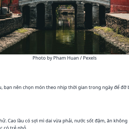
Photo by Pham Huan / Pexels
đầu, bạn nên chọn món theo nhịp thời gian trong ngày để đ
thử. Cao lầu có sợi mì dai vừa phải, nước sốt đậm, ăn khô
c có trẻ nhỏ.