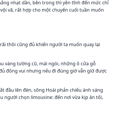
ắng nhạt dần, bên trong thì yên tĩnh đến mức chỉ
g vội vã, rất hợp cho một chuyến cuối tuần muốn
rãi thôi cũng đủ khiến người ta muốn quay lại
màu vàng tường cũ, mái ngói, những ô cửa gỗ
 đủ đông vui nhưng nếu đi đúng giờ vẫn giữ được
bắt đầu lên đèn, sông Hoài phản chiếu ánh sáng
u người chọn limousine: đến nơi vừa kịp ăn tối,