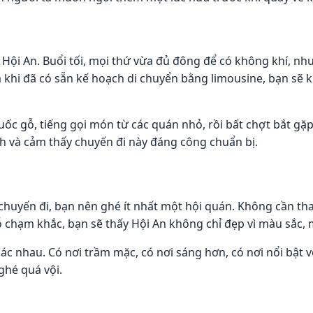
ủa Hội An. Buổi tối, mọi thứ vừa đủ đông để có không khí, 
à khi đã có sẵn kế hoạch di chuyển bằng limousine, bạn sẽ 
guốc gỗ, tiếng gọi món từ các quán nhỏ, rồi bất chợt bắt g
h và cảm thấy chuyến đi này đáng công chuẩn bị.
huyến đi, bạn nên ghé ít nhất một hội quán. Không cần th
ỗ chạm khắc, bạn sẽ thấy Hội An không chỉ đẹp vì màu sắc, mà
c nhau. Có nơi trầm mặc, có nơi sáng hơn, có nơi nổi bật vớ
ghé quá vội.