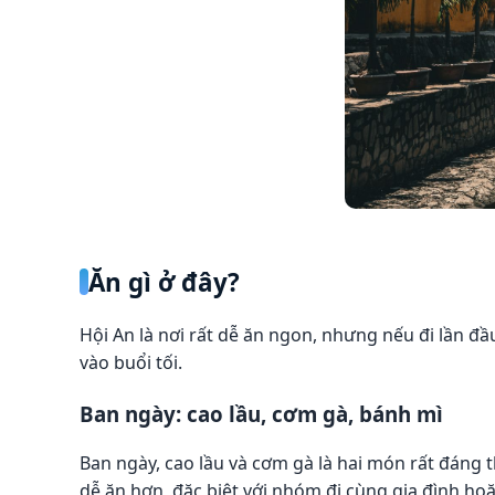
Ăn gì ở đây?
Hội An là nơi rất dễ ăn ngon, nhưng nếu đi lần 
vào buổi tối.
Ban ngày: cao lầu, cơm gà, bánh mì
Ban ngày, cao lầu và cơm gà là hai món rất đáng 
dễ ăn hơn, đặc biệt với nhóm đi cùng gia đình hoặ