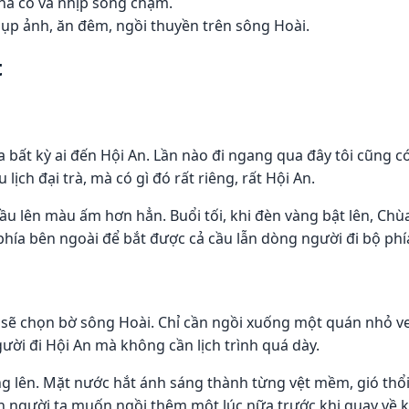
hà cổ và nhịp sống chậm.
ụp ảnh, ăn đêm, ngồi thuyền trên sông Hoài.
t
bất kỳ ai đến Hội An. Lần nào đi ngang qua đây tôi cũng c
ch đại trà, mà có gì đó rất riêng, rất Hội An.
ầu lên màu ấm hơn hẳn. Buổi tối, khi đèn vàng bật lên, Chù
hía bên ngoài để bắt được cả cầu lẫn dòng người đi bộ phí
i sẽ chọn bờ sông Hoài. Chỉ cần ngồi xuống một quán nhỏ ve
người đi Hội An mà không cần lịch trình quá dày.
g lên. Mặt nước hắt ánh sáng thành từng vệt mềm, gió thổi
n người ta muốn ngồi thêm một lúc nữa trước khi quay về 