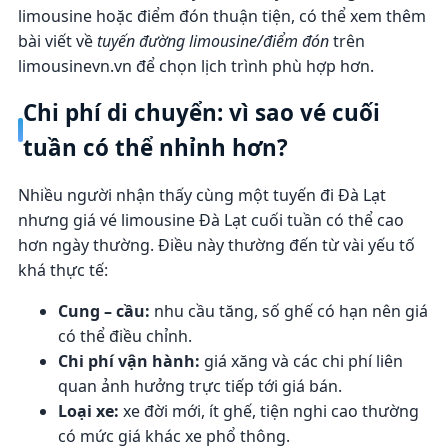
limousine hoặc điểm đón thuận tiện, có thể xem thêm
bài viết về
tuyến đường limousine/điểm đón
trên
limousinevn.vn để chọn lịch trình phù hợp hơn.
Chi phí di chuyển: vì sao vé cuối
tuần có thể nhỉnh hơn?
Nhiều người nhận thấy cùng một tuyến đi Đà Lạt
nhưng giá vé limousine Đà Lạt cuối tuần có thể cao
hơn ngày thường. Điều này thường đến từ vài yếu tố
khá thực tế:
Cung – cầu:
nhu cầu tăng, số ghế có hạn nên giá
có thể điều chỉnh.
Chi phí vận hành:
giá xăng và các chi phí liên
quan ảnh hưởng trực tiếp tới giá bán.
Loại xe:
xe đời mới, ít ghế, tiện nghi cao thường
có mức giá khác xe phổ thông.