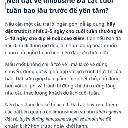
Nên đặt vé limousine Đà Lạt cuối
tuần bao lâu trước để yên tâm?
Nếu cần một câu trả lời ngắn gọn, dễ áp dụng:
hãy
đặt trước ít nhất 3–5 ngày cho cuối tuần thường và
5–10 ngày cho dịp lễ hoặc cao điểm
. Còn nếu bạn đã
xác định đi đúng giờ đẹp, đi nhóm đông hoặc muốn
chọn chỗ ngồi thuận tiện, nên đặt sớm hơn nữa.
Mấu chốt không chỉ là “có vé”, mà là có vé đúng
chuyến, đúng giờ và phù hợp với lịch trình thực tế của
bạn. Đặt sớm giúp bạn giảm rủi ro hết chỗ, chủ động
hơn với chi phí và tránh bị động khi thị trường tăng
nhu cầu theo lượng khách du lịch cuối tuần.
Nếu bạn đang lên kế hoạch đi Đà Lạt, hãy xem thêm
các bài liên quan trên limousinevn.vn như
kinh nghiệm
đặt vé
,
tuyến đường limousine
và
giá vé limousine
để
chuẩn bị kỹ hơn trước ngày khởi hành.