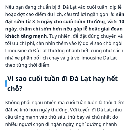
Nếu bạn đang chuẩn bị đi Đà Lạt vào cuối tuần, dịp lễ
hoặc đợt cao điểm du lịch, câu trả lời ngắn gọn là:
nên
đặt sớm từ 3–5 ngày cho cuối tuần thường, và 5–10
ngày, thậm chí sớm hơn nếu gặp lễ hoặc giai đoạn
khách tăng mạnh
. Tuy nhiên, để đặt đúng chuyến và
tối ưu chi phí, cần nhìn thêm vào lý do vì sao chỗ ngồi
limousine đi Đà Lạt thường nhanh hết, cũng như cách
nhà xe phân bổ lịch chạy và giá vé limousine Đà Lạt
theo từng thời điểm.
Vì sao cuối tuần đi Đà Lạt hay hết
chỗ?
Không phải ngẫu nhiên mà cuối tuần luôn là thời điểm
đặt vé khó hơn ngày thường. Với tuyến đi Đà Lạt, nhu
cầu tăng mạnh vào thứ sáu, thứ bảy và chủ nhật do
nhiều người chọn đi ngắn ngày, nghỉ dưỡng nhanh