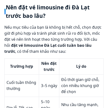
Nên đặt vé limousine đi Đà Lạt
trước bao lâu?
Nếu mục tiêu của bạn là không bị hết chỗ, chọn được
giờ đi phù hợp và tránh phát sinh rủi ro đổi lịch, mốc
đặt vé nên linh hoạt theo từng trường hợp. Với câu
hỏi
đặt vé limousine Đà Lạt cuối tuần bao lâu
trước
, có thể tham khảo như sau:
Nên đặt
Trường hợp
Lý do
trước
Đủ thời gian giữ chỗ,
Cuối tuần thông
3–5 ngày
còn nhiều khung giờ
thường
để chọn
5–10
Nhu cầu tăng mạnh,
Dịp lễ, Tết, cao
ngày