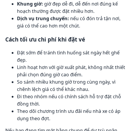
Khung giờ:
giờ đẹp dễ đi, dễ đến nơi đúng kế
hoạch thường được đặt nhiều hơn.
Dịch vụ trung chuyển:
nếu có đón trả tận nơi,
giá có thể cao hơn một chút.
Cách tối ưu chi phí khi đặt vé
Đặt sớm để tránh tình huống sát ngày hết ghế
đẹp.
Linh hoạt hơn với giờ xuất phát, không nhất thiết
phải chọn đúng giờ cao điểm.
So sánh nhiều khung giờ trong cùng ngày, vì
chênh lệch giá có thể khác nhau.
Đi theo nhóm nếu có chính sách hỗ trợ đặt chỗ
đồng thời.
Theo dõi chương trình ưu đãi nếu nhà xe có áp
dụng theo đợt.
Nếu bạn đang tìm mặt bằng chung để dự trù ngân