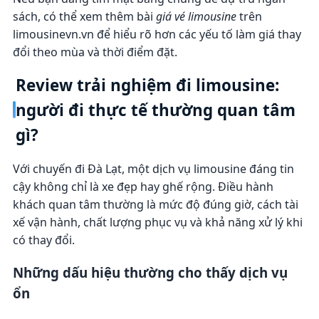
sách, có thể xem thêm bài
giá vé limousine
trên
limousinevn.vn để hiểu rõ hơn các yếu tố làm giá thay
đổi theo mùa và thời điểm đặt.
Review trải nghiệm đi limousine:
người đi thực tế thường quan tâm
gì?
Với chuyến đi Đà Lạt, một dịch vụ limousine đáng tin
cậy không chỉ là xe đẹp hay ghế rộng. Điều hành
khách quan tâm thường là mức độ đúng giờ, cách tài
xế vận hành, chất lượng phục vụ và khả năng xử lý khi
có thay đổi.
Những dấu hiệu thường cho thấy dịch vụ
ổn