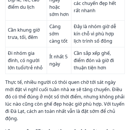
các chuyến đẹp hết
điểm du lịch
hoặc
rất nhanh
sớm hơn
Càng
Đây là nhóm giờ dễ
Cần khung giờ
sớm
kín chỗ vì phù hợp
trưa, tối, đêm
càng tốt
lịch trình số đông
Đi nhóm gia
Cần sắp xếp ghế,
Ít nhất 5
đình, có người
điểm đón và giờ đi
ngày
lớn tuổi/trẻ nhỏ
thuận tiện hơn
Thực tế, nhiều người có thói quen chờ tới sát ngày
mới đặt vì nghĩ cuối tuần nhà xe sẽ tăng chuyến. Điều
đó có thể đúng ở một số thời điểm, nhưng không phải
lúc nào cũng còn ghế đẹp hoặc giờ phù hợp. Với tuyến
đi Đà Lạt, cách an toàn nhất vẫn là đặt sớm để chủ
động.