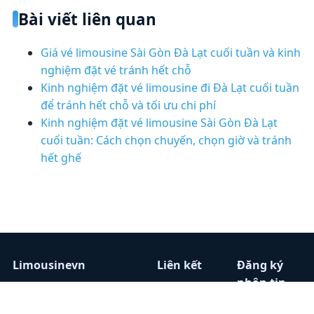
Bài viết liên quan
Giá vé limousine Sài Gòn Đà Lạt cuối tuần và kinh
nghiệm đặt vé tránh hết chỗ
Kinh nghiệm đặt vé limousine đi Đà Lạt cuối tuần
để tránh hết chỗ và tối ưu chi phí
Kinh nghiệm đặt vé limousine Sài Gòn Đà Lạt
cuối tuần: Cách chọn chuyến, chọn giờ và tránh
hết ghế
Limousinevn
Liên kết
Đăng ký
nhận tin
Chuyên trang tổng hợp
Home
tin tức, đánh giá, và
Nhà xe
Nhập email