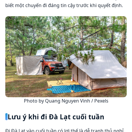
biết một chuyến đi đáng tin cậy trước khi quyết định.
Photo by Quang Nguyen Vinh / Pexels
Lưu ý khi đi Đà Lạt cuối tuần
Đi Đà Lạt vào cuối tuần có lợi thế là dễ tranh thủ nghỉ