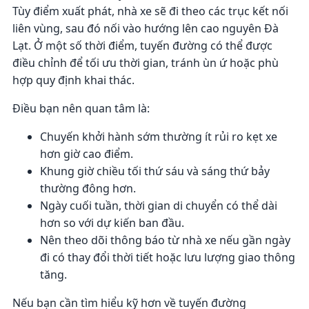
Tùy điểm xuất phát, nhà xe sẽ đi theo các trục kết nối
liên vùng, sau đó nối vào hướng lên cao nguyên Đà
Lạt. Ở một số thời điểm, tuyến đường có thể được
điều chỉnh để tối ưu thời gian, tránh ùn ứ hoặc phù
hợp quy định khai thác.
Điều bạn nên quan tâm là:
Chuyến khởi hành sớm thường ít rủi ro kẹt xe
hơn giờ cao điểm.
Khung giờ chiều tối thứ sáu và sáng thứ bảy
thường đông hơn.
Ngày cuối tuần, thời gian di chuyển có thể dài
hơn so với dự kiến ban đầu.
Nên theo dõi thông báo từ nhà xe nếu gần ngày
đi có thay đổi thời tiết hoặc lưu lượng giao thông
tăng.
Nếu bạn cần tìm hiểu kỹ hơn về tuyến đường