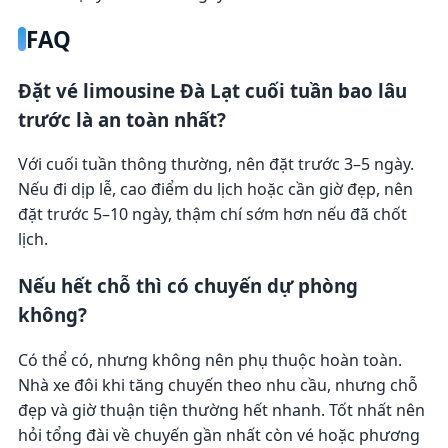
FAQ
Đặt vé limousine Đà Lạt cuối tuần bao lâu
trước là an toàn nhất?
Với cuối tuần thông thường, nên đặt trước 3–5 ngày.
Nếu đi dịp lễ, cao điểm du lịch hoặc cần giờ đẹp, nên
đặt trước 5–10 ngày, thậm chí sớm hơn nếu đã chốt
lịch.
Nếu hết chỗ thì có chuyến dự phòng
không?
Có thể có, nhưng không nên phụ thuộc hoàn toàn.
Nhà xe đôi khi tăng chuyến theo nhu cầu, nhưng chỗ
đẹp và giờ thuận tiện thường hết nhanh. Tốt nhất nên
hỏi tổng đài về chuyến gần nhất còn vé hoặc phương