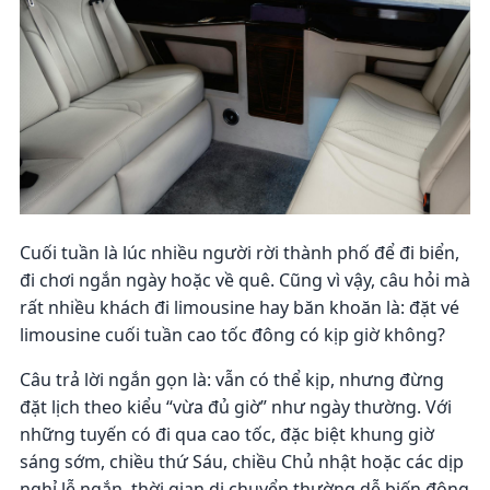
Cuối tuần là lúc nhiều người rời thành phố để đi biển,
đi chơi ngắn ngày hoặc về quê. Cũng vì vậy, câu hỏi mà
rất nhiều khách đi limousine hay băn khoăn là: đặt vé
limousine cuối tuần cao tốc đông có kịp giờ không?
Câu trả lời ngắn gọn là: vẫn có thể kịp, nhưng đừng
đặt lịch theo kiểu “vừa đủ giờ” như ngày thường. Với
những tuyến có đi qua cao tốc, đặc biệt khung giờ
sáng sớm, chiều thứ Sáu, chiều Chủ nhật hoặc các dịp
nghỉ lễ ngắn, thời gian di chuyển thường dễ biến động